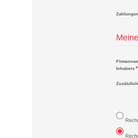
Zahlungs
Meine
Firmenna
Inhabers
Zusätzlic
Rechn
Rechn