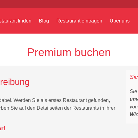
taurant finden
Blog
Restaurant eintragen
Über uns
Premium buchen
Sic
reibung
Sie
unv
dabei. Werden Sie als erstes Restaurant gefunden,
von
ben Sie auf den Detailseiten der Restaurants in Ihrer
Wir
r!