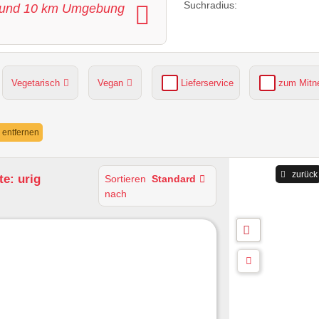
Suchradius:
und
10
km Umgebung
Vegetarisch
Vegan
Lieferservice
zum Mit
grüner Gastgarten
Parkplätze verfügbar
r entfernen
zurück
e: urig
Sortieren
Standard
nach