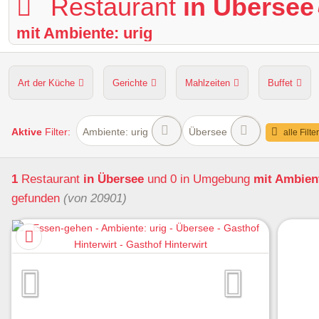
Restaurant
in Übersee
mit Ambiente: urig
Art der Küche
Gerichte
Mahlzeiten
Buffet
Hunde erlaubt
Kapazität
Sitzplätze im Freien
Aktive
Filter:
Ambiente: urig
Übersee
alle Filte
1
Restaurant
in Übersee
und 0 in Umgebung
mit Ambient
gefunden
(von 20901)