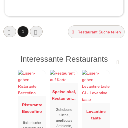
1
Restaurant Suche teilen
Interessante Restaurants
Speiselokal,
Restaurant "
Ristorante
Resengoerg
Gehobene
Beccofino
"
Levantine
Küche,
taste
gepflegtes
Italienische
Ambiente,