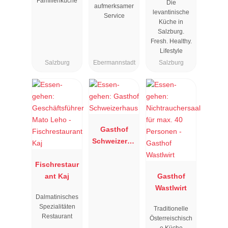
Familienküche
Die
aufmerksamer
levantinische
Service
Küche in
Salzburg.
Fresh. Healthy.
Lifestyle
Salzburg
Ebermannstadt
Salzburg
Gasthof
Schweizerha
us
Fischrestaur
ant Kaj
Gasthof
Wastlwirt
Dalmatinisches
Spezialitäten
Traditionelle
Restaurant
Österreischisch
e Küche