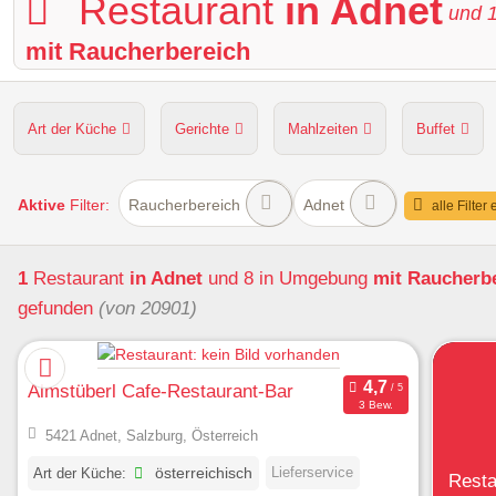
Restaurant
in Adnet
und
mit Raucherbereich
Art der Küche
Gerichte
Mahlzeiten
Buffet
Hunde erlaubt
Kapazität
Sitzplätze im Freien
Aktive
Filter:
Raucherbereich
Adnet
alle Filter
1
Restaurant
in Adnet
und 8 in Umgebung
mit Raucherb
gefunden
(von 20901)
Almstüberl Cafe-Restaurant-Bar
3 Bew.
5421 Adnet, Salzburg, Österreich
Lieferservice
Art der Küche:
österreichisch
Resta