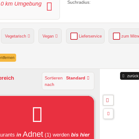
Suchradius:
10
km Umgebung
Vegetarisch
Vegan
Lieferservice
zum Mit
grüner Gastgarten
Parkplätze verfügbar
 entfernen
zurück
ereich
Sortieren
Standard
nach
Adnet
urants
in
(1)
werden
bis hier