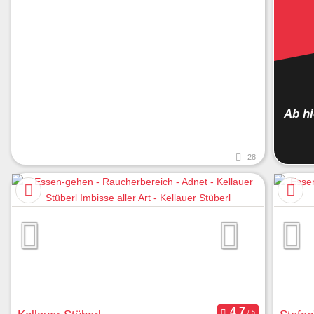
Ab h
28