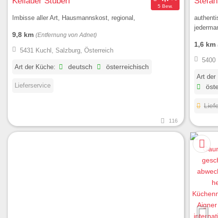
Kellauer Stüberl
Stefan
5 Bew.
Imbisse aller Art, Hausmannskost, regional,
authenti
jederma
9,8 km
(Entfernung von Adnet)
1,6 km
5431 Kuchl, Salzburg, Österreich
5400 
Art der Küche:
deutsch
österreichisch
Art der
Lieferservice
öste
Lief
116