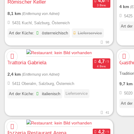
Römischer Keller
3 Bew.
4 km
(E
8,1 km
(Entfernung von Adnet)
5425 
5431 Kuchl, Salzburg, Österreich
Art der
Art der Küche:
österreichisch
Lieferservice
98
Trattoria Gabriela
Gastho
4 Bew.
Traditio
2,4 km
(Entfernung von Adnet)
9,7 km
5411 Oberalm, Salzburg, Österreich
5020 
Lieferservice
Art der Küche:
italienisch
Art der
41
Pizzeria Restaurant Arena