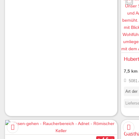
Huber
7,5 km
5081 
Art der
Liefers
Gastha