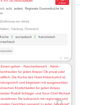
's im Schlossbauer
2 Bew.
sch. echt. anders. Regionale Gourmetküche für
nn
(Entfernung von Adnet)
Hallein, Salzburg, Österreich
 Küche:
europäisch
französisch
rreichisch
erservice
110