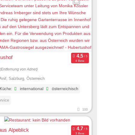
tushof
4 Bew.
(Entfernung von Adnet)
Anif, Salzburg, Österreich
 Küche:
international
österreichisch
ervice
100
us Alpeblick
3 Bew.