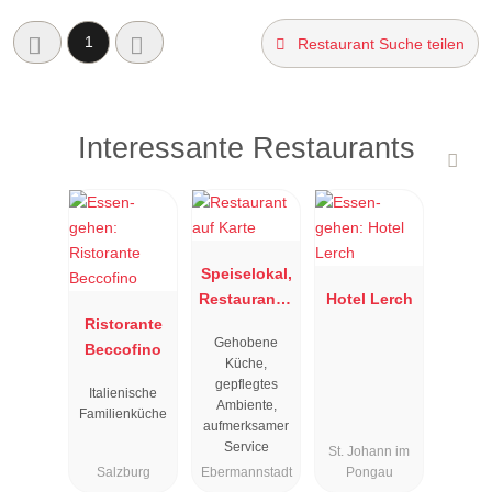
1
Restaurant Suche teilen
Interessante Restaurants
Speiselokal,
Restaurant "
Hotel Lerch
Ristorante
Resengoerg
Gehobene
Beccofino
"
Küche,
gepflegtes
Italienische
Ambiente,
Familienküche
aufmerksamer
Service
St. Johann im
Salzburg
Ebermannstadt
Pongau