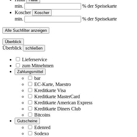
min.
% der Speisekarte
Koscher
Koscher
min.
% der Speisekarte
Alle Suchfilter anzeigen
Überblick
Überblick
schließen
Lieferservice
zum Mitnehmen
Zahlungsmittel
bar
EC-Karte, Maestro
Kreditkarte Visa
Kreditkarte MasterCard
Kreditkarte American Express
Kreditkarte Diners Club
Bitcoins
Gutscheine
Edenred
Sodexo