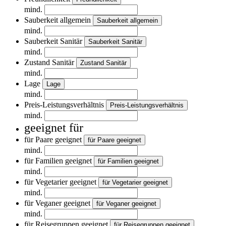
mind.
Sauberkeit allgemein
Sauberkeit allgemein
mind.
Sauberkeit Sanitär
Sauberkeit Sanitär
mind.
Zustand Sanitär
Zustand Sanitär
mind.
Lage
Lage
mind.
Preis-Leistungsverhältnis
Preis-Leistungsverhältnis
mind.
geeignet für
für Paare geeignet
für Paare geeignet
mind.
für Familien geeignet
für Familien geeignet
mind.
für Vegetarier geeignet
für Vegetarier geeignet
mind.
für Veganer geeignet
für Veganer geeignet
mind.
für Reisegruppen geeignet
für Reisegruppen geeignet