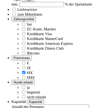
min.
% der Speisekarte
Lieferservice
zum Mitnehmen
Zahlungsmittel
bar
EC-Karte, Maestro
Kreditkarte Visa
Kreditkarte MasterCard
Kreditkarte American Express
Kreditkarte Diners Club
Bitcoins
Preisniveau
€
€€
€€€
€€€€
Hunde erlaubt
ja
begrenzt
nicht erlaubt
Kapazität
Kapazität
Anzahl der Personen