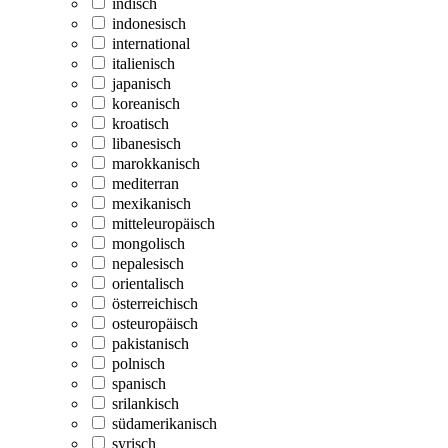
indisch
indonesisch
international
italienisch
japanisch
koreanisch
kroatisch
libanesisch
marokkanisch
mediterran
mexikanisch
mitteleuropäisch
mongolisch
nepalesisch
orientalisch
österreichisch
osteuropäisch
pakistanisch
polnisch
spanisch
srilankisch
südamerikanisch
syrisch