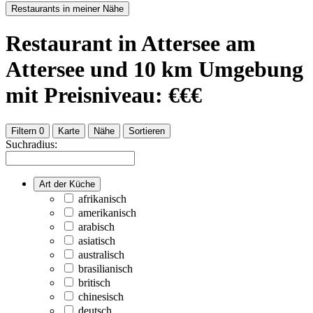
Restaurants in meiner Nähe
Restaurant
in Attersee am
Attersee
und
10
km Umgebung
mit Preisniveau: €€€
Filtern
0
Karte
Nähe
Sortieren
Suchradius:
Art der Küche
afrikanisch
amerikanisch
arabisch
asiatisch
australisch
brasilianisch
britisch
chinesisch
deutsch