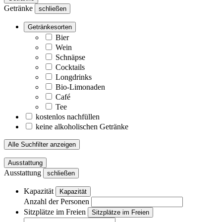
Getränke
schließen
Getränkesorten
Bier
Wein
Schnäpse
Cocktails
Longdrinks
Bio-Limonaden
Café
Tee
kostenlos nachfüllen
keine alkoholischen Getränke
Alle Suchfilter anzeigen
Ausstattung
Ausstattung
schließen
Kapazität
Kapazität
Anzahl der Personen
Sitzplätze im Freien
Sitzplätze im Freien