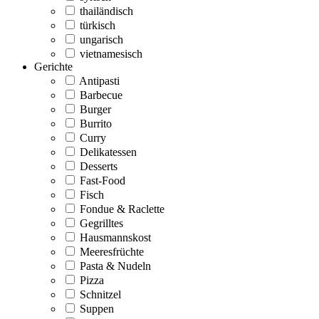
thailändisch
türkisch
ungarisch
vietnamesisch
Gerichte
Antipasti
Barbecue
Burger
Burrito
Curry
Delikatessen
Desserts
Fast-Food
Fisch
Fondue & Raclette
Gegrilltes
Hausmannskost
Meeresfrüchte
Pasta & Nudeln
Pizza
Schnitzel
Suppen