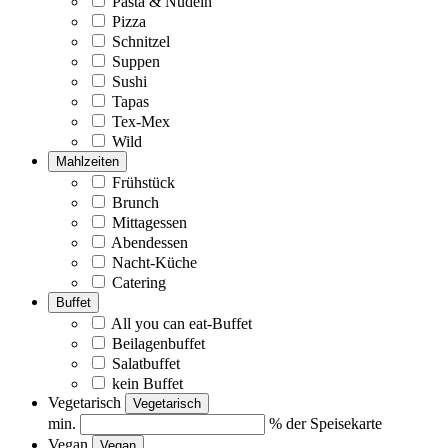
Pasta & Nudeln
Pizza
Schnitzel
Suppen
Sushi
Tapas
Tex-Mex
Wild
Mahlzeiten
Frühstück
Brunch
Mittagessen
Abendessen
Nacht-Küche
Catering
Buffet
All you can eat-Buffet
Beilagenbuffet
Salatbuffet
kein Buffet
Vegetarisch
Vegetarisch
min.
% der Speisekarte
Vegan
Vegan