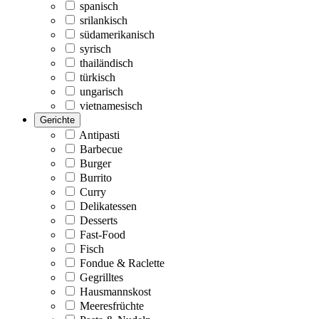
spanisch
srilankisch
südamerikanisch
syrisch
thailändisch
türkisch
ungarisch
vietnamesisch
Gerichte
Antipasti
Barbecue
Burger
Burrito
Curry
Delikatessen
Desserts
Fast-Food
Fisch
Fondue & Raclette
Gegrilltes
Hausmannskost
Meeresfrüchte