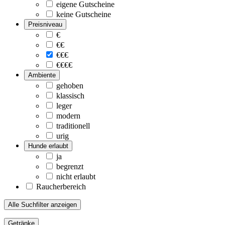
eigene Gutscheine
keine Gutscheine
Preisniveau
€
€€
€€€
€€€€
Ambiente
gehoben
klassisch
leger
modern
traditionell
urig
Hunde erlaubt
ja
begrenzt
nicht erlaubt
Raucherbereich
Alle Suchfilter anzeigen
Getränke