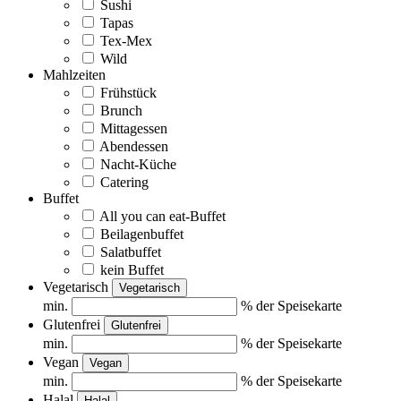
Sushi
Tapas
Tex-Mex
Wild
Mahlzeiten
Frühstück
Brunch
Mittagessen
Abendessen
Nacht-Küche
Catering
Buffet
All you can eat-Buffet
Beilagenbuffet
Salatbuffet
kein Buffet
Vegetarisch
Vegetarisch
min.
% der Speisekarte
Glutenfrei
Glutenfrei
min.
% der Speisekarte
Vegan
Vegan
min.
% der Speisekarte
Halal
Halal