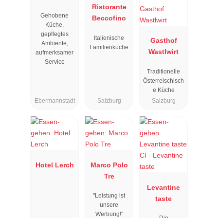
Resengoerg
Ristorante
Gehobene
"
Beccofino
Küche,
gepflegtes
Italienische
Gasthof
Ambiente,
Familienküche
Wastlwirt
aufmerksamer
Service
Traditionelle
Österreischisch
e Küche
Ebermannstadt
Salzburg
Salzburg
Hotel Lerch
Marco Polo
Tre
Levantine
"Leistung ist
taste
unsere
Werbung!"