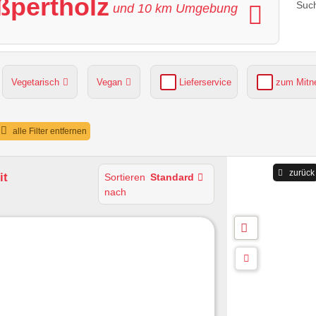
ßpertholz
Such
und
10
km Umgebung
Vegetarisch
Vegan
Lieferservice
zum Mit
grüner Gastgarten
Parkplätze verfügbar
alle Filter entfernen
zurück
it
Sortieren
Standard
nach