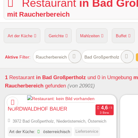
Restaurant
in Bad Gro
mit Raucherbereich
Art der Küche
Gerichte
Mahlzeiten
Buffet
Hunde erlaubt
Kapazität
Sitzplätze im Freien
Aktive
Filter:
Raucherbereich
Bad Großpertholz
1
Restaurant
in Bad Großpertholz
und 0 in Umgebung
m
Raucherbereich
gefunden
(von 20901)
NORDWALDHOF BAUER
3 Bew.
3972 Bad Großpertholz, Niederösterreich, Österreich
Lieferservice
Art der Küche:
österreichisch