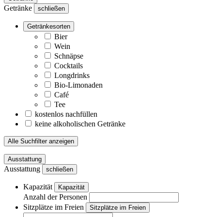
Getränke
schließen
Getränkesorten
Bier
Wein
Schnäpse
Cocktails
Longdrinks
Bio-Limonaden
Café
Tee
kostenlos nachfüllen
keine alkoholischen Getränke
Alle Suchfilter anzeigen
Ausstattung
Ausstattung
schließen
Kapazität
Kapazität
Anzahl der Personen
Sitzplätze im Freien
Sitzplätze im Freien