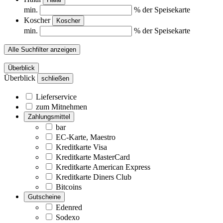
min.
% der Speisekarte
Koscher
Koscher
min.
% der Speisekarte
Alle Suchfilter anzeigen
Überblick
Überblick
schließen
Lieferservice
zum Mitnehmen
Zahlungsmittel
bar
EC-Karte, Maestro
Kreditkarte Visa
Kreditkarte MasterCard
Kreditkarte American Express
Kreditkarte Diners Club
Bitcoins
Gutscheine
Edenred
Sodexo