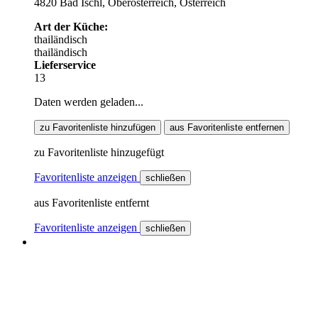
4820 Bad Ischl, Oberösterreich, Österreich
Art der Küche:
thailändisch
thailändisch
Lieferservice
13
Daten werden geladen...
zu Favoritenliste hinzufügen
aus Favoritenliste entfernen
zu Favoritenliste hinzugefügt
Favoritenliste anzeigen
schließen
aus Favoritenliste entfernt
Favoritenliste anzeigen
schließen