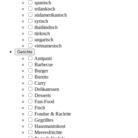
spanisch
srilankisch
südamerikanisch
syrisch
thailändisch
türkisch
ungarisch
vietnamesisch
Gerichte
Antipasti
Barbecue
Burger
Burrito
Curry
Delikatessen
Desserts
Fast-Food
Fisch
Fondue & Raclette
Gegrilltes
Hausmannskost
Meeresfrüchte