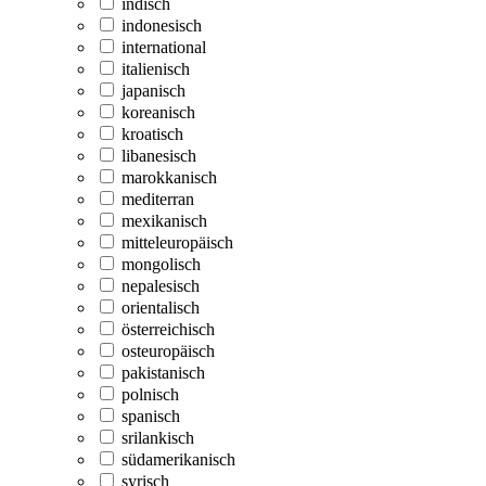
indisch
indonesisch
international
italienisch
japanisch
koreanisch
kroatisch
libanesisch
marokkanisch
mediterran
mexikanisch
mitteleuropäisch
mongolisch
nepalesisch
orientalisch
österreichisch
osteuropäisch
pakistanisch
polnisch
spanisch
srilankisch
südamerikanisch
syrisch