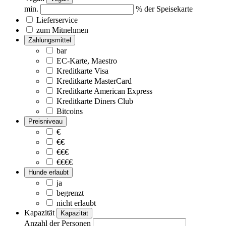
min.
% der Speisekarte
Lieferservice
zum Mitnehmen
Zahlungsmittel
bar
EC-Karte, Maestro
Kreditkarte Visa
Kreditkarte MasterCard
Kreditkarte American Express
Kreditkarte Diners Club
Bitcoins
Preisniveau
€
€€
€€€
€€€€
Hunde erlaubt
ja
begrenzt
nicht erlaubt
Kapazität
Kapazität
Anzahl der Personen