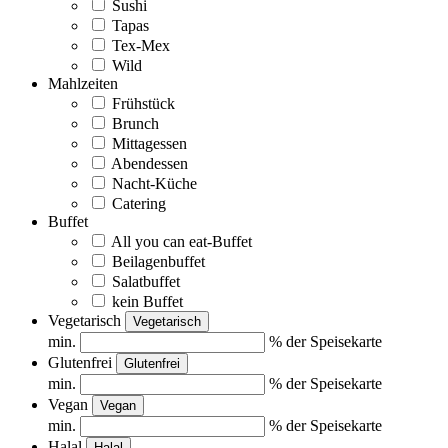
Sushi
Tapas
Tex-Mex
Wild
Mahlzeiten
Frühstück
Brunch
Mittagessen
Abendessen
Nacht-Küche
Catering
Buffet
All you can eat-Buffet
Beilagenbuffet
Salatbuffet
kein Buffet
Vegetarisch
Vegetarisch
min.
% der Speisekarte
Glutenfrei
Glutenfrei
min.
% der Speisekarte
Vegan
Vegan
min.
% der Speisekarte
Halal
Halal