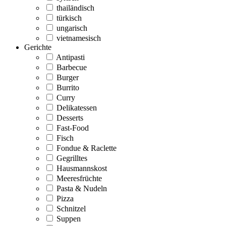
thailändisch
türkisch
ungarisch
vietnamesisch
Gerichte
Antipasti
Barbecue
Burger
Burrito
Curry
Delikatessen
Desserts
Fast-Food
Fisch
Fondue & Raclette
Gegrilltes
Hausmannskost
Meeresfrüchte
Pasta & Nudeln
Pizza
Schnitzel
Suppen