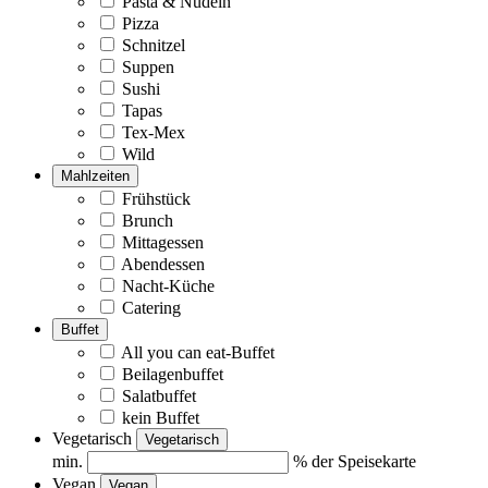
Pasta & Nudeln
Pizza
Schnitzel
Suppen
Sushi
Tapas
Tex-Mex
Wild
Mahlzeiten
Frühstück
Brunch
Mittagessen
Abendessen
Nacht-Küche
Catering
Buffet
All you can eat-Buffet
Beilagenbuffet
Salatbuffet
kein Buffet
Vegetarisch
Vegetarisch
min.
% der Speisekarte
Vegan
Vegan