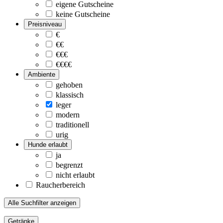
eigene Gutscheine
keine Gutscheine
Preisniveau
€
€€
€€€
€€€€
Ambiente
gehoben
klassisch
leger
modern
traditionell
urig
Hunde erlaubt
ja
begrenzt
nicht erlaubt
Raucherbereich
Alle Suchfilter anzeigen
Getränke