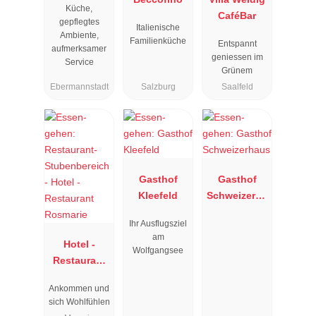
Küche,
CaféBar
gepflegtes
Italienische
Ambiente,
Familienküche
Entspannt
aufmerksamer
geniessen im
Service
Grünem
Ebermannstadt
Salzburg
Saalfeld
Gasthof
Gasthof
Kleefeld
Schweizerha
us
Ihr Ausflugsziel
am
Hotel -
Wolfgangsee
Restaurant
Rosmarie
Ankommen und
sich Wohlfühlen