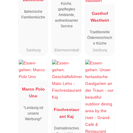
Küche,
gepflegtes
Italienische
Gasthof
Ambiente,
Familienküche
Wastlwirt
aufmerksamer
Service
Traditionelle
Österreischisch
e Küche
Salzburg
Ebermannstadt
Salzburg
Marco Polo
Uno
"Leistung ist
Fischrestaur
unsere
ant Kaj
Werbung!"
Dalmatinisches