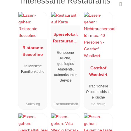
Interessante Restaurants
Speiselokal,
Restaurant "
Ristorante
Resengoerg
Gehobene
Beccofino
"
Küche,
gepflegtes
Italienische
Gasthof
Ambiente,
Familienküche
Wastlwirt
aufmerksamer
Service
Traditionelle
Österreischisch
e Küche
Salzburg
Ebermannstadt
Salzburg