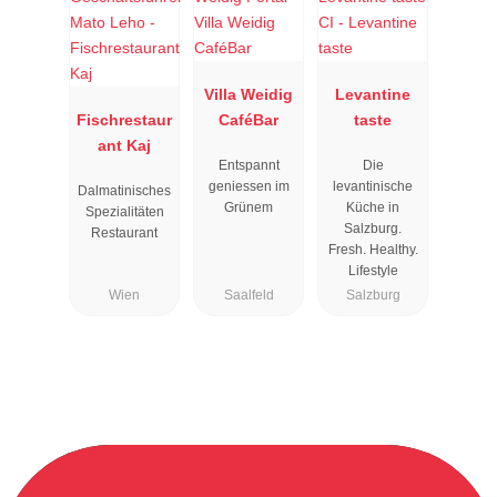
Villa Weidig
Levantine
Fischrestaur
CaféBar
taste
ant Kaj
Entspannt
Die
geniessen im
levantinische
Dalmatinisches
Grünem
Küche in
Spezialitäten
Salzburg.
Restaurant
Fresh. Healthy.
Lifestyle
Wien
Saalfeld
Salzburg