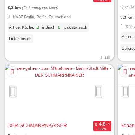
epische 
3,3 km
(Entfernung von Mitte)
9,3 km
10437 Berlin, Berlin, Deutschland
12107
Art der Küche:
indisch
pakistanisch
Art der
Lieferservice
Liefers
110
DER SCHMARRNKAISER
Schank
3 Bew.