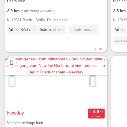
Restaurant
Hier iss
2,9 km
2,5 km
(Entfernung von Mitte)
10551 Berlin , Berlin, Deutschland
10119
Art der Küche:
österreichisch
Lieferservice
Art der
Liefers
103
Newday
2 Bew.
Vietnam heritage food