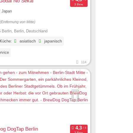
 Godai No Sekai
3 Bew.
f Japan
(Entfernung von Mitte)
 Berlin, Berlin, Deutschland
 Küche:
asiatisch
japanisch
ervice
114
og DogTap Berlin
3 Bew.