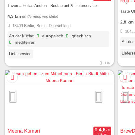
Roji -
Taverna Hellas Ariston - Restaurant & Lieferservice
Taste O
4,3 km
(Entfernung von Mitte)
2,8 km
13409 Berlin, Berlin, Deutschland
10435
Art der Küche:
europäisch
griechisch
Art der
mediterran
Liefers
Lieferservice
116
Meena Kumari
BrewD
4 Bew.