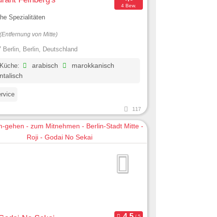
4 Bew.
che Spezialitäten
(Entfernung von Mitte)
 Berlin, Berlin, Deutschland
 Küche:
arabisch
marokkanisch
ntalisch
ervice
117