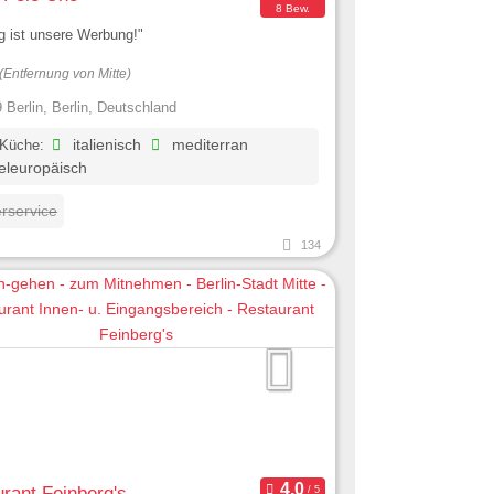
8 Bew.
g ist unsere Werbung!"
(Entfernung von Mitte)
 Berlin, Berlin, Deutschland
 Küche:
italienisch
mediterran
eleuropäisch
erservice
134
rant Feinberg's