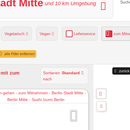
tadt Mitte
Suchr
und
10
km Umgebung
Vegetarisch
Vegan
Lieferservice
zum Mit
grüner Gastgarten
Parkplätze verfügbar
alle Filter entfernen
zurück
g
mit zum
Sortieren
Standard
nach