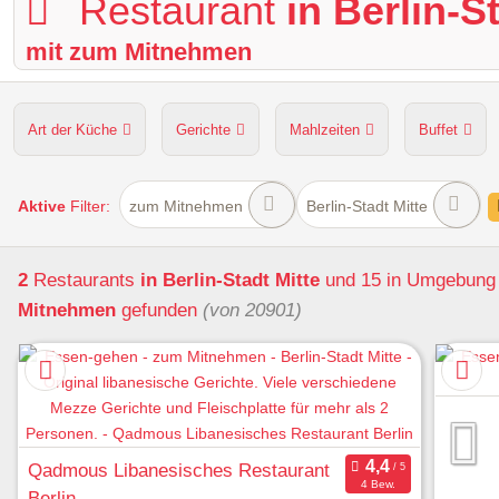
Restaurant
in Berlin-S
mit zum Mitnehmen
Art der Küche
Gerichte
Mahlzeiten
Buffet
Hunde erlaubt
Kapazität
Sitzplätze im Freien
Aktive
Filter:
zum Mitnehmen
Berlin-Stadt Mitte
2
Restaurants
in Berlin-Stadt Mitte
und 15 in Umgebun
Mitnehmen
gefunden
(von 20901)
Qadmous Libanesisches Restaurant
4 Bew.
Berlin