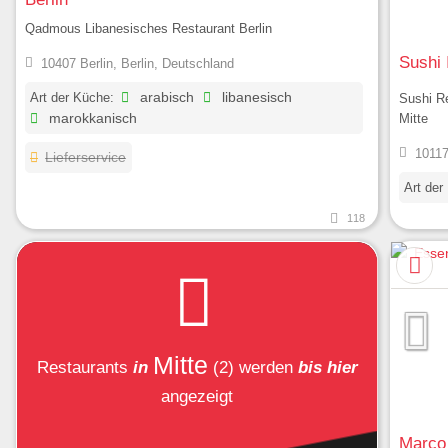
Qadmous Libanesisches Restaurant Berlin
Sushi 
10407 Berlin, Berlin, Deutschland
Art der Küche:
arabisch
libanesisch
Sushi Re
Mitte
marokkanisch
10117
Lieferservice
Art der
118
Mitte
Restaurants
in
(2)
werden
bis hier
angezeigt
Marco