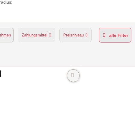
adius:
nehmen
Zahlungsmittel
Preisniveau
alle Filter