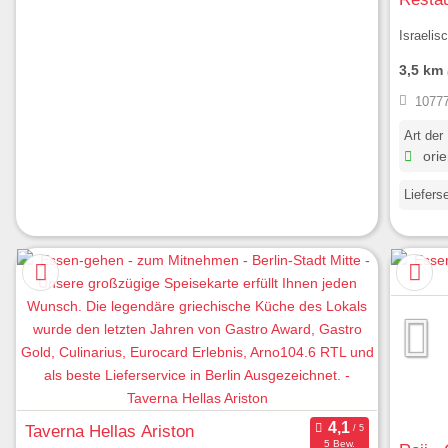
Israelis
3,5 km
10777
Art der
orie
Liefers
Taverna Hellas Ariston
5 Bew.