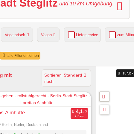
tadt Steglitz
und
10
km Umgebung
Vegetarisch
Vegan
Lieferservice
zum Mit
grüner Gastgarten
Parkplätze verfügbar
alle Filter entfernen
zurück
ng
mit
Sortieren
Standard
nach
as Almhütte
2 Bew.
 Berlin, Berlin, Deutschland