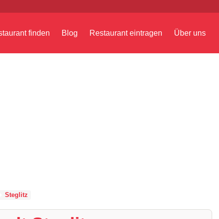
taurant finden
Blog
Restaurant eintragen
Über uns
Steglitz