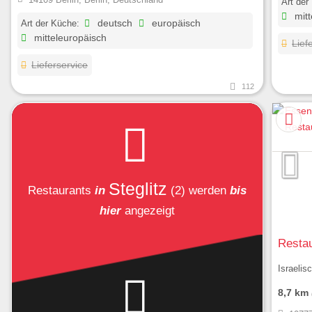
Art der
mitt
Art der Küche:
deutsch
europäisch
mitteleuropäisch
Lief
Lieferservice
112
Steglitz
Restaurants
in
(2)
werden
bis
hier
angezeigt
Restau
Israelis
8,7 km