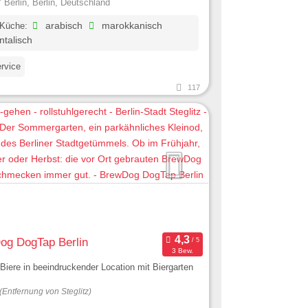
 Berlin, Berlin, Deutschland
 Küche:
arabisch
marokkanisch
ntalisch
ervice
117
og DogTap Berlin
3 Bew.
Biere in beeindruckender Location mit Biergarten
(Entfernung von Steglitz)