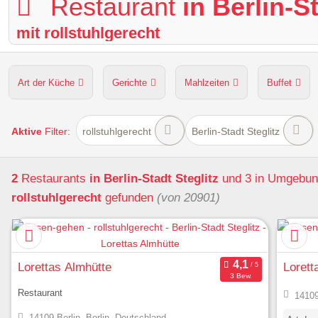
Restaurant
in Berlin-S
mit rollstuhlgerecht
Art der Küche
Gerichte
Mahlzeiten
Buffet
Hunde erlaubt
Kapazität
Sitzplätze im Freien
Aktive
Filter:
rollstuhlgerecht
Berlin-Stadt Steglitz
2
Restaurants
in Berlin-Stadt Steglitz
und 3 in Umgebu
rollstuhlgerecht
gefunden
(von 20901)
Lorettas Almhütte
Lorett
3 Bew.
Restaurant
14109
14109 Berlin, Berlin, Deutschland