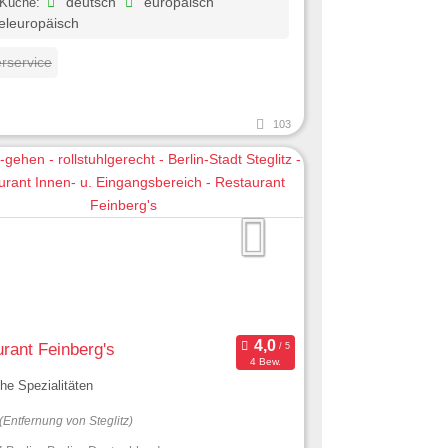
 Küche:
deutsch
europäisch
eleuropäisch
erservice
103
rant Feinberg's
4 Bew.
che Spezialitäten
(Entfernung von Steglitz)