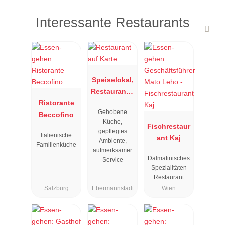
Interessante Restaurants
Speiselokal,
Restaurant "
Ristorante
Resengoerg
Gehobene
Beccofino
"
Küche,
Fischrestaur
gepflegtes
Italienische
ant Kaj
Ambiente,
Familienküche
aufmerksamer
Dalmatinisches
Service
Spezialitäten
Restaurant
Salzburg
Ebermannstadt
Wien