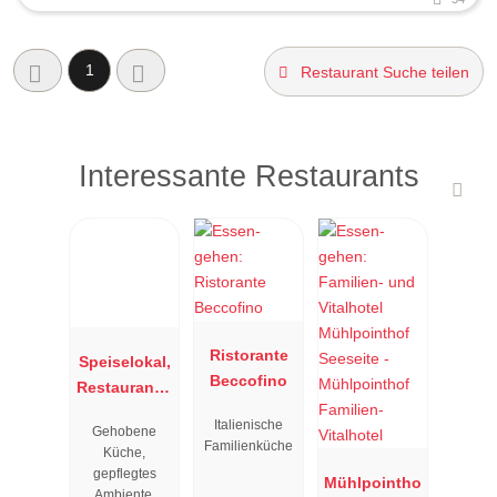
1
Restaurant Suche teilen
Interessante Restaurants
Ristorante
Speiselokal,
Beccofino
Restaurant "
Resengoerg
Italienische
Gehobene
"
Familienküche
Küche,
gepflegtes
Mühlpointho
Ambiente,