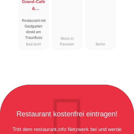
Grand-Café
&
Restaurant
Restaurant mit
Zauner
Gastgarten
Esplanade
direkt am
Traunfluss
Moos in
Bad Ischl
Passeier
Berlin
Restaurant kostenfrei eintragen!
Tritt dem restaurant.info Netzwerk bei und werde