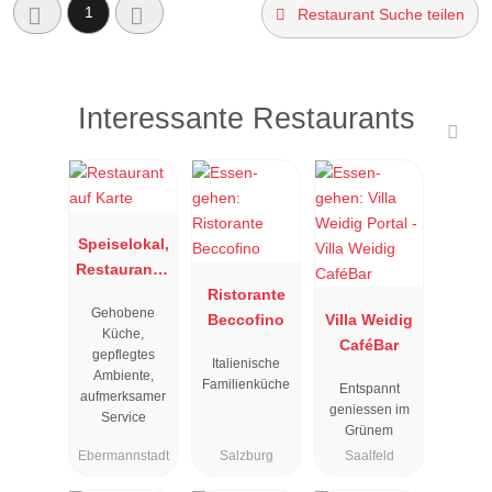
1
Restaurant Suche teilen
Interessante Restaurants
Speiselokal,
Restaurant "
Resengoerg
Ristorante
Gehobene
"
Beccofino
Villa Weidig
Küche,
CaféBar
gepflegtes
Italienische
Ambiente,
Familienküche
Entspannt
aufmerksamer
geniessen im
Service
Grünem
Ebermannstadt
Salzburg
Saalfeld