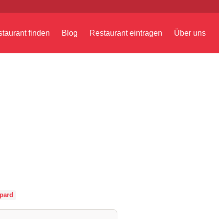
taurant finden
Blog
Restaurant eintragen
Über uns
pard