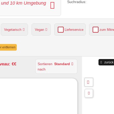
Suchradius:
und
10
km Umgebung
Vegetarisch
Vegan
Lieferservice
zum Mit
grüner Gastgarten
Parkplätze verfügbar
ter entfernen
zurück
veau: €€
Sortieren
Standard
nach