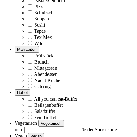
Pasta & Nudeln
Pizza
Schnitzel
Suppen
Sushi
Tapas
Tex-Mex
Wild
Mahlzeiten
Frühstück
Brunch
Mittagessen
Abendessen
Nacht-Küche
Catering
Buffet
All you can eat-Buffet
Beilagenbuffet
Salatbuffet
kein Buffet
Vegetarisch
Vegetarisch
min.
% der Speisekarte
Vegan
Vegan