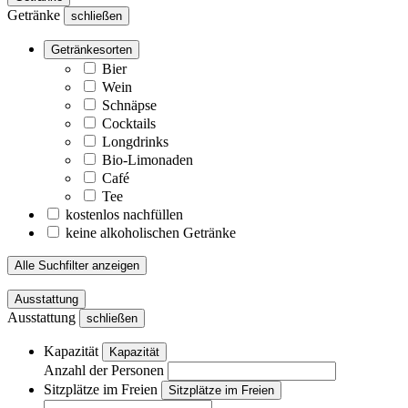
Getränke
schließen
Getränkesorten
Bier
Wein
Schnäpse
Cocktails
Longdrinks
Bio-Limonaden
Café
Tee
kostenlos nachfüllen
keine alkoholischen Getränke
Alle Suchfilter anzeigen
Ausstattung
Ausstattung
schließen
Kapazität
Kapazität
Anzahl der Personen
Sitzplätze im Freien
Sitzplätze im Freien