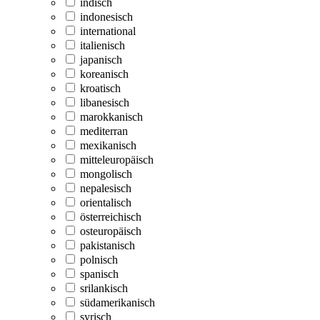
indisch
indonesisch
international
italienisch
japanisch
koreanisch
kroatisch
libanesisch
marokkanisch
mediterran
mexikanisch
mitteleuropäisch
mongolisch
nepalesisch
orientalisch
österreichisch
osteuropäisch
pakistanisch
polnisch
spanisch
srilankisch
südamerikanisch
syrisch