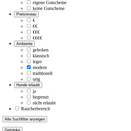
eigene Gutscheine
keine Gutscheine
Preisniveau
€
€€
€€€
€€€€
Ambiente
gehoben
klassisch
leger
modern
traditionell
urig
Hunde erlaubt
ja
begrenzt
nicht erlaubt
Raucherbereich
Alle Suchfilter anzeigen
Getränke