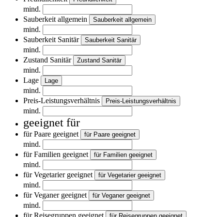
mind.
Sauberkeit allgemein
Sauberkeit allgemein
mind.
Sauberkeit Sanitär
Sauberkeit Sanitär
mind.
Zustand Sanitär
Zustand Sanitär
mind.
Lage
Lage
mind.
Preis-Leistungsverhältnis
Preis-Leistungsverhältnis
mind.
geeignet für
für Paare geeignet
für Paare geeignet
mind.
für Familien geeignet
für Familien geeignet
mind.
für Vegetarier geeignet
für Vegetarier geeignet
mind.
für Veganer geeignet
für Veganer geeignet
mind.
für Reisegruppen geeignet
für Reisegruppen geeignet