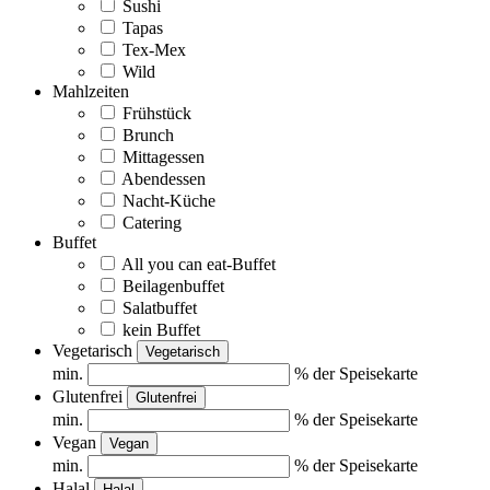
Sushi
Tapas
Tex-Mex
Wild
Mahlzeiten
Frühstück
Brunch
Mittagessen
Abendessen
Nacht-Küche
Catering
Buffet
All you can eat-Buffet
Beilagenbuffet
Salatbuffet
kein Buffet
Vegetarisch
Vegetarisch
min.
% der Speisekarte
Glutenfrei
Glutenfrei
min.
% der Speisekarte
Vegan
Vegan
min.
% der Speisekarte
Halal
Halal