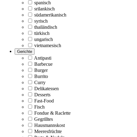
spanisch
srilankisch
südamerikanisch
syrisch
thailändisch
türkisch
ungarisch
vietnamesisch
Gerichte
Antipasti
Barbecue
Burger
Burrito
Curry
Delikatessen
Desserts
Fast-Food
Fisch
Fondue & Raclette
Gegrilltes
Hausmannskost
Meeresfrüchte