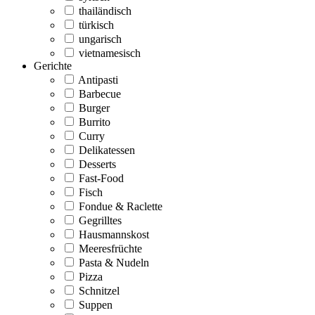
thailändisch
türkisch
ungarisch
vietnamesisch
Gerichte
Antipasti
Barbecue
Burger
Burrito
Curry
Delikatessen
Desserts
Fast-Food
Fisch
Fondue & Raclette
Gegrilltes
Hausmannskost
Meeresfrüchte
Pasta & Nudeln
Pizza
Schnitzel
Suppen