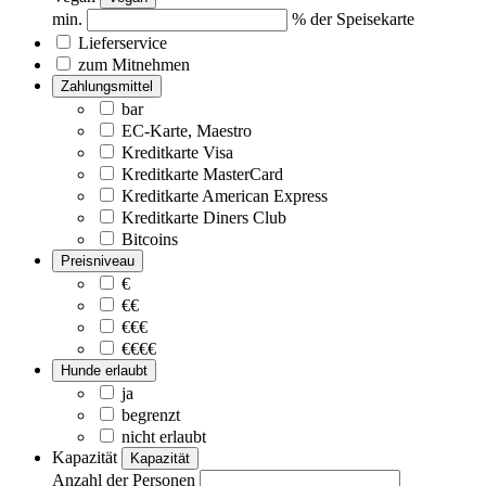
min.
% der Speisekarte
Lieferservice
zum Mitnehmen
Zahlungsmittel
bar
EC-Karte, Maestro
Kreditkarte Visa
Kreditkarte MasterCard
Kreditkarte American Express
Kreditkarte Diners Club
Bitcoins
Preisniveau
€
€€
€€€
€€€€
Hunde erlaubt
ja
begrenzt
nicht erlaubt
Kapazität
Kapazität
Anzahl der Personen