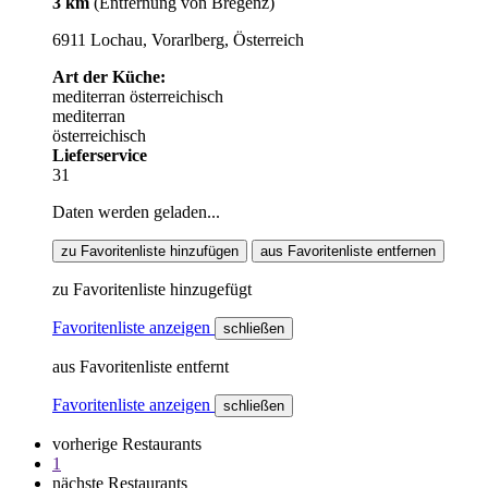
3 km
(Entfernung von Bregenz)
6911 Lochau, Vorarlberg, Österreich
Art der Küche:
mediterran
österreichisch
mediterran
österreichisch
Lieferservice
31
Daten werden geladen...
zu Favoritenliste hinzufügen
aus Favoritenliste entfernen
zu Favoritenliste hinzugefügt
Favoritenliste anzeigen
schließen
aus Favoritenliste entfernt
Favoritenliste anzeigen
schließen
vorherige Restaurants
1
nächste Restaurants