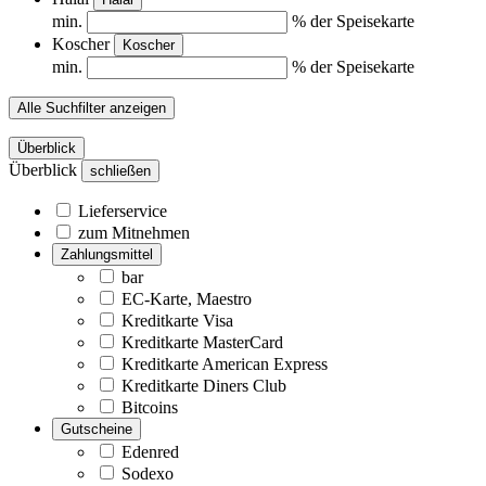
min.
% der Speisekarte
Koscher
Koscher
min.
% der Speisekarte
Alle Suchfilter anzeigen
Überblick
Überblick
schließen
Lieferservice
zum Mitnehmen
Zahlungsmittel
bar
EC-Karte, Maestro
Kreditkarte Visa
Kreditkarte MasterCard
Kreditkarte American Express
Kreditkarte Diners Club
Bitcoins
Gutscheine
Edenred
Sodexo