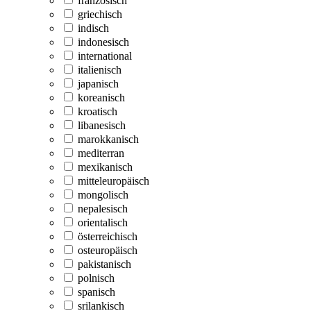
französisch
griechisch
indisch
indonesisch
international
italienisch
japanisch
koreanisch
kroatisch
libanesisch
marokkanisch
mediterran
mexikanisch
mitteleuropäisch
mongolisch
nepalesisch
orientalisch
österreichisch
osteuropäisch
pakistanisch
polnisch
spanisch
srilankisch