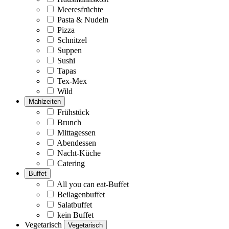
Meeresfrüchte
Pasta & Nudeln
Pizza
Schnitzel
Suppen
Sushi
Tapas
Tex-Mex
Wild
Mahlzeiten
Frühstück
Brunch
Mittagessen
Abendessen
Nacht-Küche
Catering
Buffet
All you can eat-Buffet
Beilagenbuffet
Salatbuffet
kein Buffet
Vegetarisch
Vegetarisch