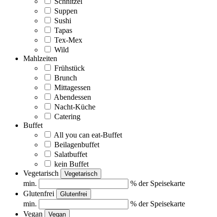
Schnitzel
Suppen
Sushi
Tapas
Tex-Mex
Wild
Mahlzeiten
Frühstück
Brunch
Mittagessen
Abendessen
Nacht-Küche
Catering
Buffet
All you can eat-Buffet
Beilagenbuffet
Salatbuffet
kein Buffet
Vegetarisch
Vegetarisch
min.
% der Speisekarte
Glutenfrei
Glutenfrei
min.
% der Speisekarte
Vegan
Vegan