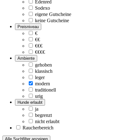
Edenred
Sodexo
eigene Gutscheine
keine Gutscheine
Preisniveau
€
€€
€€€
€€€€
Ambiente
gehoben
klassisch
leger
modern
traditionell
urig
Hunde erlaubt
ja
begrenzt
nicht erlaubt
Raucherbereich
Alle Suchfilter anzeigen