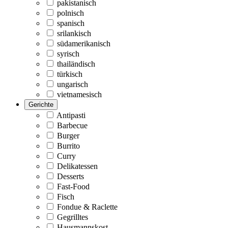
pakistanisch
polnisch
spanisch
srilankisch
südamerikanisch
syrisch
thailändisch
türkisch
ungarisch
vietnamesisch
Gerichte
Antipasti
Barbecue
Burger
Burrito
Curry
Delikatessen
Desserts
Fast-Food
Fisch
Fondue & Raclette
Gegrilltes
Hausmannskost