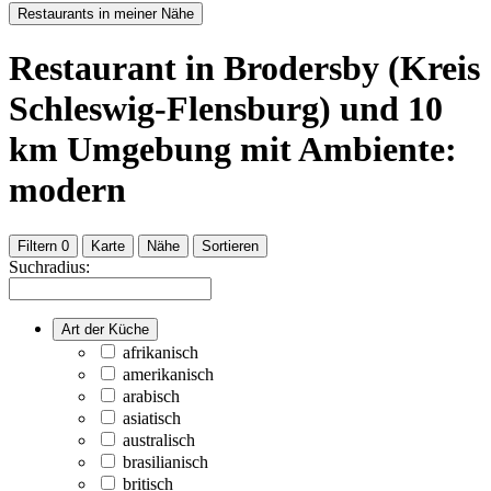
Restaurants in meiner Nähe
Restaurant
in Brodersby (Kreis
Schleswig-Flensburg)
und
10
km Umgebung
mit Ambiente:
modern
Filtern
0
Karte
Nähe
Sortieren
Suchradius:
Art der Küche
afrikanisch
amerikanisch
arabisch
asiatisch
australisch
brasilianisch
britisch