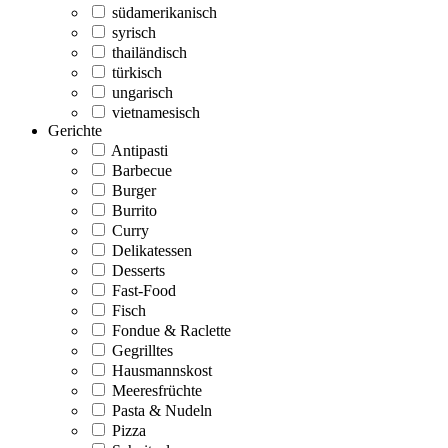
südamerikanisch
syrisch
thailändisch
türkisch
ungarisch
vietnamesisch
Gerichte
Antipasti
Barbecue
Burger
Burrito
Curry
Delikatessen
Desserts
Fast-Food
Fisch
Fondue & Raclette
Gegrilltes
Hausmannskost
Meeresfrüchte
Pasta & Nudeln
Pizza