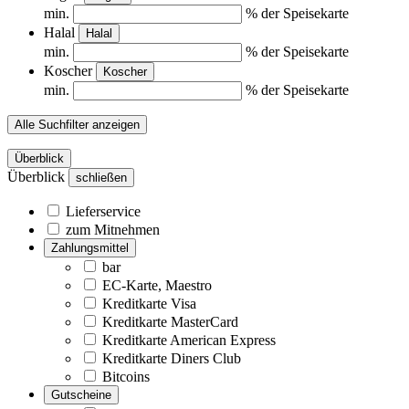
min.
% der Speisekarte
Halal
Halal
min.
% der Speisekarte
Koscher
Koscher
min.
% der Speisekarte
Alle Suchfilter anzeigen
Überblick
Überblick
schließen
Lieferservice
zum Mitnehmen
Zahlungsmittel
bar
EC-Karte, Maestro
Kreditkarte Visa
Kreditkarte MasterCard
Kreditkarte American Express
Kreditkarte Diners Club
Bitcoins
Gutscheine