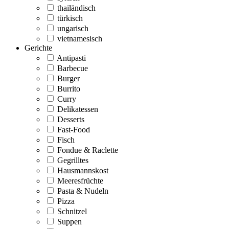
thailändisch
türkisch
ungarisch
vietnamesisch
Gerichte
Antipasti
Barbecue
Burger
Burrito
Curry
Delikatessen
Desserts
Fast-Food
Fisch
Fondue & Raclette
Gegrilltes
Hausmannskost
Meeresfrüchte
Pasta & Nudeln
Pizza
Schnitzel
Suppen