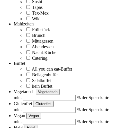
Sushi
Tapas
Tex-Mex
Wild
Mahlzeiten
Frühstück
Brunch
Mittagessen
Abendessen
Nacht-Küche
Catering
Buffet
All you can eat-Buffet
Beilagenbuffet
Salatbuffet
kein Buffet
Vegetarisch
Vegetarisch
min.
% der Speisekarte
Glutenfrei
Glutenfrei
min.
% der Speisekarte
Vegan
Vegan
min.
% der Speisekarte
Halal
Halal