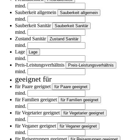
mind.
Sauberkeit allgemein
Sauberkeit allgemein
mind.
Sauberkeit Sanitär
Sauberkeit Sanitär
mind.
Zustand Sanitär
Zustand Sanitär
mind.
Lage
Lage
mind.
Preis-Leistungsverhältnis
Preis-Leistungsverhältnis
mind.
geeignet für
für Paare geeignet
für Paare geeignet
mind.
für Familien geeignet
für Familien geeignet
mind.
für Vegetarier geeignet
für Vegetarier geeignet
mind.
für Veganer geeignet
für Veganer geeignet
mind.
für Reisegruppen geeignet
für Reisegruppen geeignet