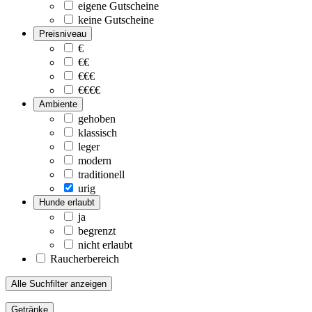
eigene Gutscheine
keine Gutscheine
Preisniveau
€
€€
€€€
€€€€
Ambiente
gehoben
klassisch
leger
modern
traditionell
urig
Hunde erlaubt
ja
begrenzt
nicht erlaubt
Raucherbereich
Alle Suchfilter anzeigen
Getränke