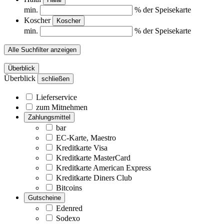
min.
% der Speisekarte
Koscher
Koscher
min.
% der Speisekarte
Alle Suchfilter anzeigen
Überblick
Überblick
schließen
Lieferservice
zum Mitnehmen
Zahlungsmittel
bar
EC-Karte, Maestro
Kreditkarte Visa
Kreditkarte MasterCard
Kreditkarte American Express
Kreditkarte Diners Club
Bitcoins
Gutscheine
Edenred
Sodexo