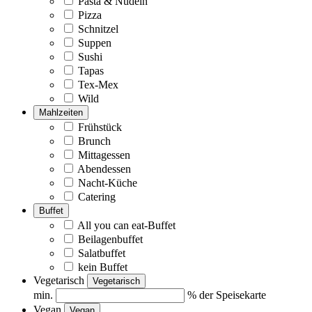
Pasta & Nudeln
Pizza
Schnitzel
Suppen
Sushi
Tapas
Tex-Mex
Wild
Mahlzeiten
Frühstück
Brunch
Mittagessen
Abendessen
Nacht-Küche
Catering
Buffet
All you can eat-Buffet
Beilagenbuffet
Salatbuffet
kein Buffet
Vegetarisch
Vegetarisch
min.
% der Speisekarte
Vegan
Vegan