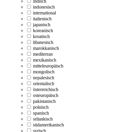
indisch
indonesisch
international
italienisch
japanisch
koreanisch
kroatisch
libanesisch
marokkanisch
mediterran
mexikanisch
mitteleuropäisch
mongolisch
nepalesisch
orientalisch
österreichisch
osteuropäisch
pakistanisch
polnisch
spanisch
srilankisch
südamerikanisch
syrisch