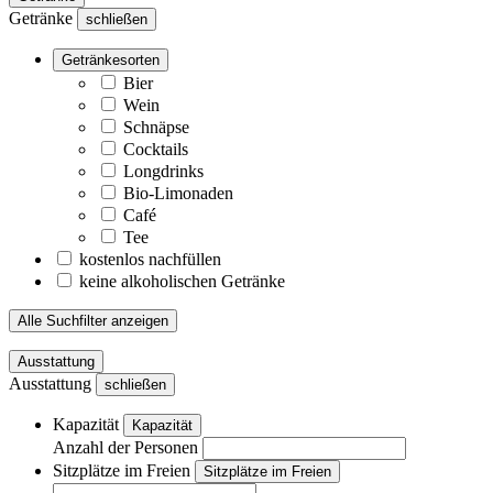
Getränke
schließen
Getränkesorten
Bier
Wein
Schnäpse
Cocktails
Longdrinks
Bio-Limonaden
Café
Tee
kostenlos nachfüllen
keine alkoholischen Getränke
Alle Suchfilter anzeigen
Ausstattung
Ausstattung
schließen
Kapazität
Kapazität
Anzahl der Personen
Sitzplätze im Freien
Sitzplätze im Freien