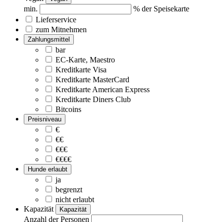
min.
% der Speisekarte
Lieferservice
zum Mitnehmen
Zahlungsmittel
bar
EC-Karte, Maestro
Kreditkarte Visa
Kreditkarte MasterCard
Kreditkarte American Express
Kreditkarte Diners Club
Bitcoins
Preisniveau
€
€€
€€€
€€€€
Hunde erlaubt
ja
begrenzt
nicht erlaubt
Kapazität
Kapazität
Anzahl der Personen