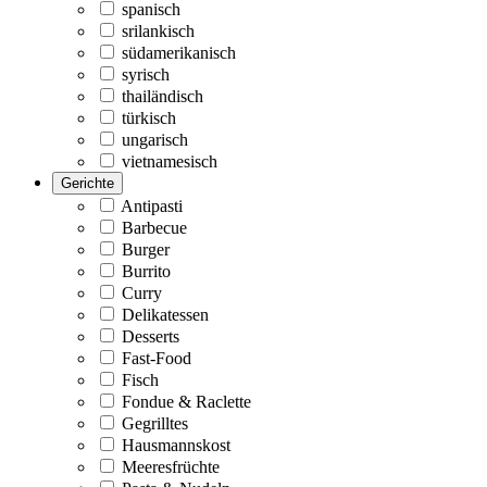
spanisch
srilankisch
südamerikanisch
syrisch
thailändisch
türkisch
ungarisch
vietnamesisch
Gerichte
Antipasti
Barbecue
Burger
Burrito
Curry
Delikatessen
Desserts
Fast-Food
Fisch
Fondue & Raclette
Gegrilltes
Hausmannskost
Meeresfrüchte