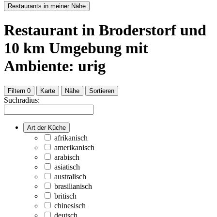
Restaurants in meiner Nähe
Restaurant
in Broderstorf
und
10
km Umgebung
mit
Ambiente: urig
Filtern
0
Karte
Nähe
Sortieren
Suchradius:
Art der Küche
afrikanisch
amerikanisch
arabisch
asiatisch
australisch
brasilianisch
britisch
chinesisch
deutsch