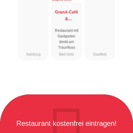
Grand-Café
&
Restaurant
Restaurant mit
Zauner
Gastgarten
Esplanade
direkt am
Traunfluss
Salzburg
Bad Ischl
Saalfeld
Restaurant kostenfrei eintragen!