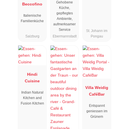
Gehobene
Beccofino
"
Küche,
gepflegtes
Italienische
Ambiente,
Familienküche
aufmerksamer
Service
St. Johann im
Salzburg
Ebermannstadt
Pongau
Hindi
Cuisine
Villa Weidig
Indian Natural
CaféBar
Kitchen and
Fusion Kitchen
Entspannt
geniessen im
Grünem