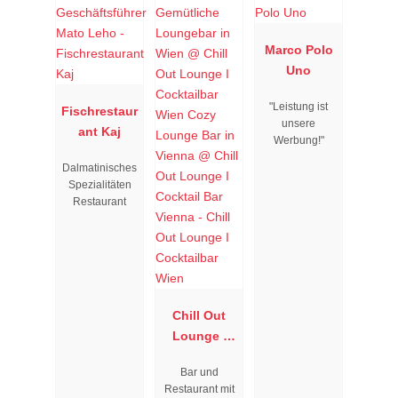
Marco Polo
Uno
"Leistung ist
Fischrestaur
unsere
ant Kaj
Werbung!"
Dalmatinisches
Spezialitäten
Restaurant
Chill Out
Lounge I
Cocktailbar
Bar und
Wien
Restaurant mit