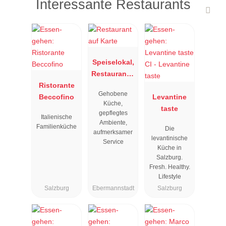
Interessante Restaurants
Speiselokal,
Restaurant "
Ristorante
Resengoerg
Gehobene
Beccofino
"
Levantine
Küche,
taste
gepflegtes
Italienische
Ambiente,
Familienküche
Die
aufmerksamer
levantinische
Service
Küche in
Salzburg.
Fresh. Healthy.
Lifestyle
Salzburg
Ebermannstadt
Salzburg