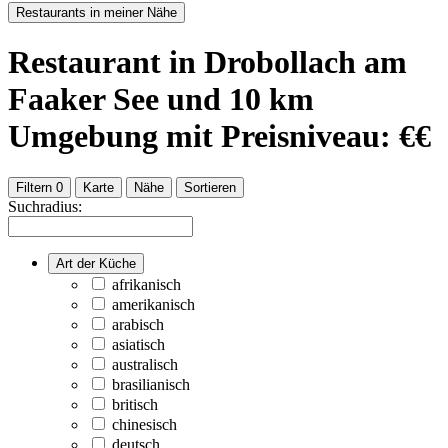
Restaurants in meiner Nähe
Restaurant
in Drobollach am
Faaker See
und
10
km
Umgebung
mit Preisniveau: €€
Filtern
0
Karte
Nähe
Sortieren
Suchradius:
Art der Küche
afrikanisch
amerikanisch
arabisch
asiatisch
australisch
brasilianisch
britisch
chinesisch
deutsch