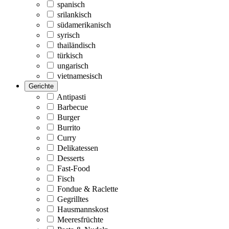
spanisch
srilankisch
südamerikanisch
syrisch
thailändisch
türkisch
ungarisch
vietnamesisch
Gerichte
Antipasti
Barbecue
Burger
Burrito
Curry
Delikatessen
Desserts
Fast-Food
Fisch
Fondue & Raclette
Gegrilltes
Hausmannskost
Meeresfrüchte