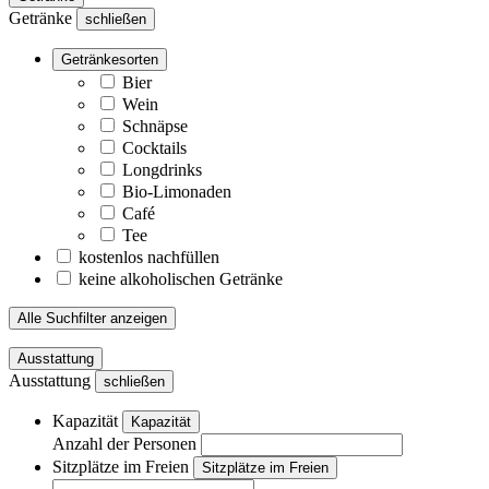
Getränke
schließen
Getränkesorten
Bier
Wein
Schnäpse
Cocktails
Longdrinks
Bio-Limonaden
Café
Tee
kostenlos nachfüllen
keine alkoholischen Getränke
Alle Suchfilter anzeigen
Ausstattung
Ausstattung
schließen
Kapazität
Kapazität
Anzahl der Personen
Sitzplätze im Freien
Sitzplätze im Freien