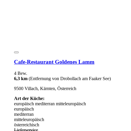
Cafe-Restaurant Goldenes Lamm
4 Bew.
6,3 km
(Entfernung von Drobollach am Faaker See)
9500 Villach, Kärnten, Österreich
Art der Küche:
europäisch
mediterran
mitteleuropäisch
europäisch
mediterran
mitteleuropäisch
österreichisch
Lieferservice