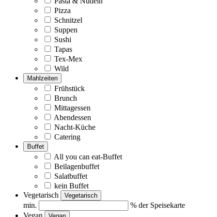
Pasta & Nudeln
Pizza
Schnitzel
Suppen
Sushi
Tapas
Tex-Mex
Wild
Mahlzeiten
Frühstück
Brunch
Mittagessen
Abendessen
Nacht-Küche
Catering
Buffet
All you can eat-Buffet
Beilagenbuffet
Salatbuffet
kein Buffet
Vegetarisch
Vegetarisch
min.
% der Speisekarte
Vegan
Vegan