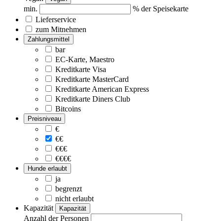
min.
% der Speisekarte
Lieferservice
zum Mitnehmen
Zahlungsmittel
bar
EC-Karte, Maestro
Kreditkarte Visa
Kreditkarte MasterCard
Kreditkarte American Express
Kreditkarte Diners Club
Bitcoins
Preisniveau
€
€€
€€€
€€€€
Hunde erlaubt
ja
begrenzt
nicht erlaubt
Kapazität
Kapazität
Anzahl der Personen