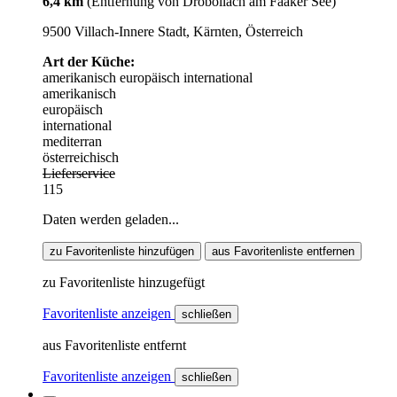
6,4 km
(Entfernung von Drobollach am Faaker See)
9500 Villach-Innere Stadt, Kärnten, Österreich
Art der Küche:
amerikanisch
europäisch
international
amerikanisch
europäisch
international
mediterran
österreichisch
Lieferservice
115
Daten werden geladen...
zu Favoritenliste hinzufügen
aus Favoritenliste entfernen
zu Favoritenliste hinzugefügt
Favoritenliste anzeigen
schließen
aus Favoritenliste entfernt
Favoritenliste anzeigen
schließen