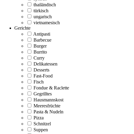
thailändisch
türkisch
ungarisch
vietnamesisch
Gerichte
Antipasti
Barbecue
Burger
Burrito
Curry
Delikatessen
Desserts
Fast-Food
Fisch
Fondue & Raclette
Gegrilltes
Hausmannskost
Meeresfrüchte
Pasta & Nudeln
Pizza
Schnitzel
Suppen