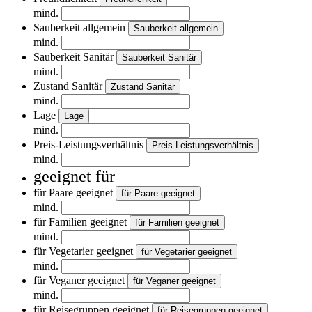
mind.
Sauberkeit allgemein
Sauberkeit allgemein
mind.
Sauberkeit Sanitär
Sauberkeit Sanitär
mind.
Zustand Sanitär
Zustand Sanitär
mind.
Lage
Lage
mind.
Preis-Leistungsverhältnis
Preis-Leistungsverhältnis
mind.
geeignet für
für Paare geeignet
für Paare geeignet
mind.
für Familien geeignet
für Familien geeignet
mind.
für Vegetarier geeignet
für Vegetarier geeignet
mind.
für Veganer geeignet
für Veganer geeignet
mind.
für Reisegruppen geeignet
für Reisegruppen geeignet