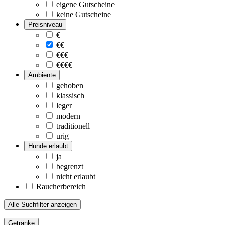
eigene Gutscheine
keine Gutscheine
Preisniveau
€
€€
€€€
€€€€
Ambiente
gehoben
klassisch
leger
modern
traditionell
urig
Hunde erlaubt
ja
begrenzt
nicht erlaubt
Raucherbereich
Alle Suchfilter anzeigen
Getränke