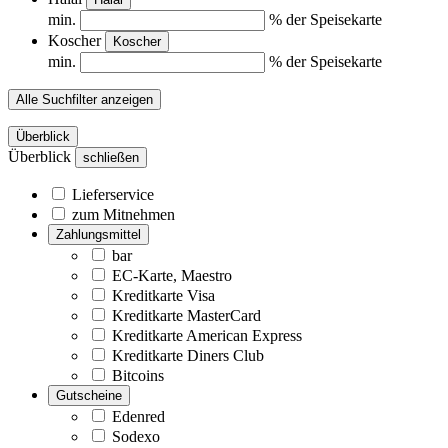
min.
% der Speisekarte
Koscher
Koscher
min.
% der Speisekarte
Alle Suchfilter anzeigen
Überblick
Überblick
schließen
Lieferservice
zum Mitnehmen
Zahlungsmittel
bar
EC-Karte, Maestro
Kreditkarte Visa
Kreditkarte MasterCard
Kreditkarte American Express
Kreditkarte Diners Club
Bitcoins
Gutscheine
Edenred
Sodexo