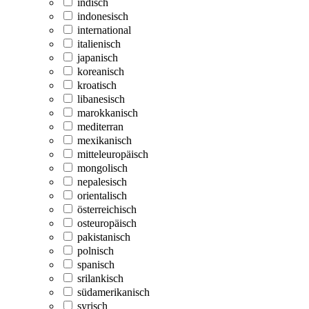
indisch
indonesisch
international
italienisch
japanisch
koreanisch
kroatisch
libanesisch
marokkanisch
mediterran
mexikanisch
mitteleuropäisch
mongolisch
nepalesisch
orientalisch
österreichisch
osteuropäisch
pakistanisch
polnisch
spanisch
srilankisch
südamerikanisch
syrisch