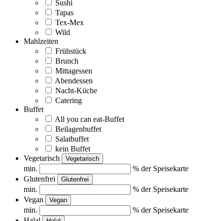
Sushi
Tapas
Tex-Mex
Wild
Mahlzeiten
Frühstück
Brunch
Mittagessen
Abendessen
Nacht-Küche
Catering
Buffet
All you can eat-Buffet
Beilagenbuffet
Salatbuffet
kein Buffet
Vegetarisch
Vegetarisch
min.
% der Speisekarte
Glutenfrei
Glutenfrei
min.
% der Speisekarte
Vegan
Vegan
min.
% der Speisekarte
Halal
Halal