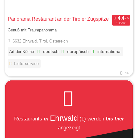
Panorama Restaurant an der Tiroler Zugspitze
2 Bew.
Genuß mit Traumpanorama
6632 Ehrwald, Tirol, Österreich
Art der Küche:
deutsch
europäisch
international
Lieferservice
96
Ehrwald
Restaurants
in
(1)
werden
bis hier
angezeigt