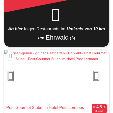
Ab hier
folgen
Restaurants
im
Umkreis von 10 km
Ehrwald
um
(3)
Post Gourmet Stube im Hotel Post Lermoos
3 Bew.