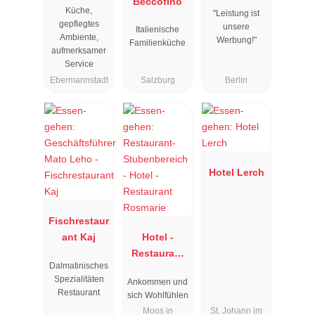
"
Beccofino
Küche,
"Leistung ist
gepflegtes
unsere
Italienische
Ambiente,
Werbung!"
Familienküche
aufmerksamer
Service
Ebermannstadt
Salzburg
Berlin
Hotel Lerch
Fischrestaur
ant Kaj
Hotel -
Restaurant
Dalmatinisches
Rosmarie
Spezialitäten
Ankommen und
Restaurant
sich Wohlfühlen
Moos in
St. Johann im