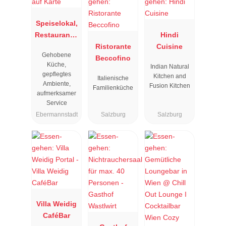
Speiselokal,
Restaurant "
Hindi
Resengoerg
Ristorante
Cuisine
Gehobene
"
Beccofino
Küche,
Indian Natural
gepflegtes
Kitchen and
Italienische
Ambiente,
Fusion Kitchen
Familienküche
aufmerksamer
Service
Ebermannstadt
Salzburg
Salzburg
Villa Weidig
CaféBar