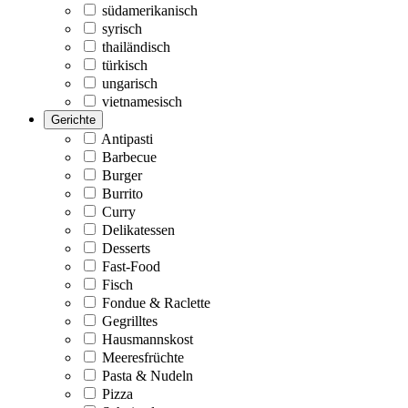
südamerikanisch
syrisch
thailändisch
türkisch
ungarisch
vietnamesisch
Gerichte
Antipasti
Barbecue
Burger
Burrito
Curry
Delikatessen
Desserts
Fast-Food
Fisch
Fondue & Raclette
Gegrilltes
Hausmannskost
Meeresfrüchte
Pasta & Nudeln
Pizza