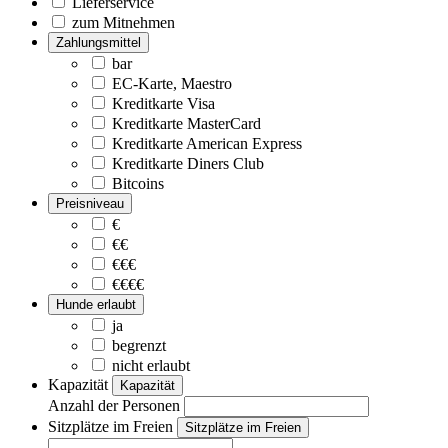
Lieferservice
zum Mitnehmen
Zahlungsmittel
bar
EC-Karte, Maestro
Kreditkarte Visa
Kreditkarte MasterCard
Kreditkarte American Express
Kreditkarte Diners Club
Bitcoins
Preisniveau
€
€€
€€€
€€€€
Hunde erlaubt
ja
begrenzt
nicht erlaubt
Kapazität
Kapazität
Anzahl der Personen
Sitzplätze im Freien
Sitzplätze im Freien