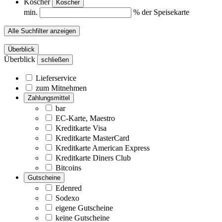
Koscher
Koscher
min.
% der Speisekarte
Alle Suchfilter anzeigen
Überblick
Überblick
schließen
Lieferservice
zum Mitnehmen
Zahlungsmittel
bar
EC-Karte, Maestro
Kreditkarte Visa
Kreditkarte MasterCard
Kreditkarte American Express
Kreditkarte Diners Club
Bitcoins
Gutscheine
Edenred
Sodexo
eigene Gutscheine
keine Gutscheine