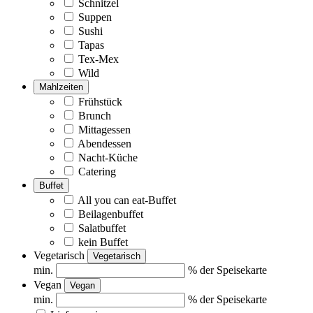
Schnitzel
Suppen
Sushi
Tapas
Tex-Mex
Wild
Mahlzeiten
Frühstück
Brunch
Mittagessen
Abendessen
Nacht-Küche
Catering
Buffet
All you can eat-Buffet
Beilagenbuffet
Salatbuffet
kein Buffet
Vegetarisch
Vegetarisch
min.
% der Speisekarte
Vegan
Vegan
min.
% der Speisekarte