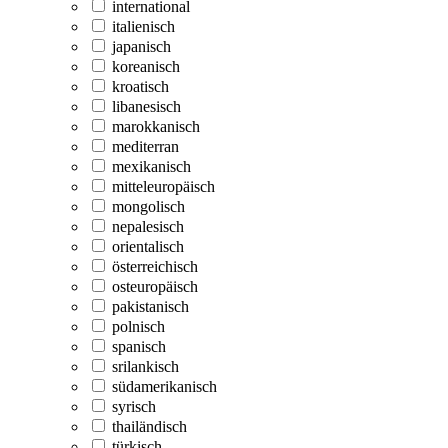
international
italienisch
japanisch
koreanisch
kroatisch
libanesisch
marokkanisch
mediterran
mexikanisch
mitteleuropäisch
mongolisch
nepalesisch
orientalisch
österreichisch
osteuropäisch
pakistanisch
polnisch
spanisch
srilankisch
südamerikanisch
syrisch
thailändisch
türkisch