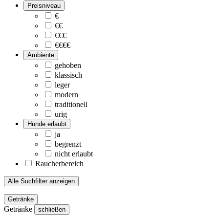
Preisniveau
€
€€
€€€
€€€€
Ambiente
gehoben
klassisch
leger
modern
traditionell
urig
Hunde erlaubt
ja
begrenzt
nicht erlaubt
Raucherbereich
Alle Suchfilter anzeigen
Getränke
Getränke
schließen