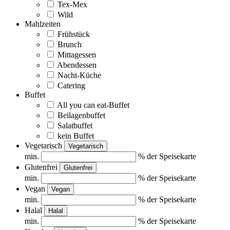
Tex-Mex
Wild
Mahlzeiten
Frühstück
Brunch
Mittagessen
Abendessen
Nacht-Küche
Catering
Buffet
All you can eat-Buffet
Beilagenbuffet
Salatbuffet
kein Buffet
Vegetarisch
Vegetarisch
min.
% der Speisekarte
Glutenfrei
Glutenfrei
min.
% der Speisekarte
Vegan
Vegan
min.
% der Speisekarte
Halal
Halal
min.
% der Speisekarte