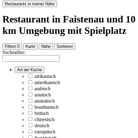
Restaurants in meiner Nähe
Restaurant
in Faistenau
und
10
km Umgebung
mit Spielplatz
Filtern
0
Karte
Nähe
Sortieren
Suchradius:
Art der Küche
afrikanisch
amerikanisch
arabisch
asiatisch
australisch
brasilianisch
britisch
chinesisch
deutsch
europäisch
französisch