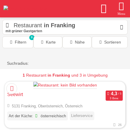
Menu
Restaurant
in Franking
mit grüner Gastgarten
0
Filtern
Karte
Nähe
Sortieren
Suchradius:
1
Restaurant
in Franking
und 3 in Umgebung
Seewirt
3 Bew.
5131 Franking, Oberösterreich, Österreich
Lieferservice
Art der Küche:
österreichisch
26