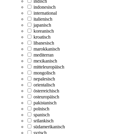
indisch
indonesisch
international
italienisch
japanisch
koreanisch
kroatisch
libanesisch
marokkanisch
mediterran
mexikanisch
mitteleuropäisch
mongolisch
nepalesisch
orientalisch
österreichisch
osteuropäisch
pakistanisch
polnisch
spanisch
srilankisch
südamerikanisch
syrisch