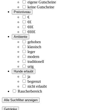
eigene Gutscheine
keine Gutscheine
Preisniveau
€
€€
€€€
€€€€
Ambiente
gehoben
klassisch
leger
modern
traditionell
urig
Hunde erlaubt
ja
begrenzt
nicht erlaubt
Raucherbereich
Alle Suchfilter anzeigen
Getränke