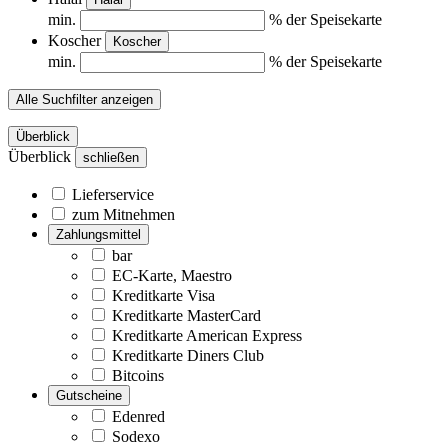
min.
% der Speisekarte
Koscher
Koscher
min.
% der Speisekarte
Alle Suchfilter anzeigen
Überblick
Überblick
schließen
Lieferservice
zum Mitnehmen
Zahlungsmittel
bar
EC-Karte, Maestro
Kreditkarte Visa
Kreditkarte MasterCard
Kreditkarte American Express
Kreditkarte Diners Club
Bitcoins
Gutscheine
Edenred
Sodexo