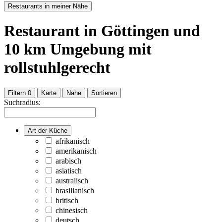
Restaurants in meiner Nähe
Restaurant
in Göttingen
und
10
km Umgebung
mit
rollstuhlgerecht
Filtern
0
Karte
Nähe
Sortieren
Suchradius:
Art der Küche
afrikanisch
amerikanisch
arabisch
asiatisch
australisch
brasilianisch
britisch
chinesisch
deutsch