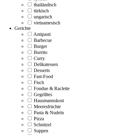
thailändisch
türkisch
ungarisch
vietnamesisch
Gerichte
Antipasti
Barbecue
Burger
Burrito
Curry
Delikatessen
Desserts
Fast-Food
Fisch
Fondue & Raclette
Gegrilltes
Hausmannskost
Meeresfrüchte
Pasta & Nudeln
Pizza
Schnitzel
Suppen