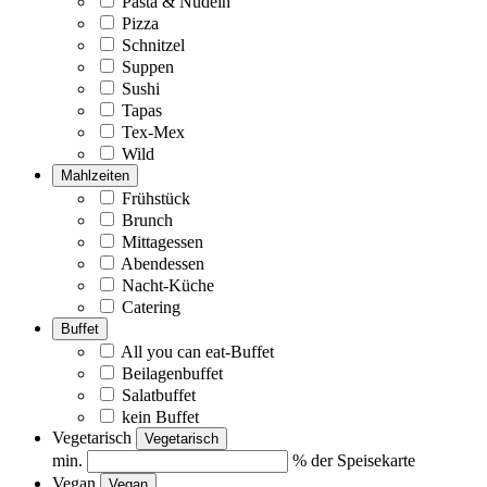
Pasta & Nudeln
Pizza
Schnitzel
Suppen
Sushi
Tapas
Tex-Mex
Wild
Mahlzeiten
Frühstück
Brunch
Mittagessen
Abendessen
Nacht-Küche
Catering
Buffet
All you can eat-Buffet
Beilagenbuffet
Salatbuffet
kein Buffet
Vegetarisch
Vegetarisch
min.
% der Speisekarte
Vegan
Vegan