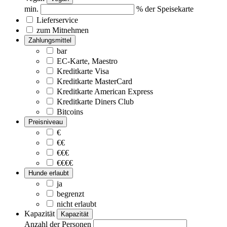
min.
% der Speisekarte
Lieferservice
zum Mitnehmen
Zahlungsmittel
bar
EC-Karte, Maestro
Kreditkarte Visa
Kreditkarte MasterCard
Kreditkarte American Express
Kreditkarte Diners Club
Bitcoins
Preisniveau
€
€€
€€€
€€€€
Hunde erlaubt
ja
begrenzt
nicht erlaubt
Kapazität
Kapazität
Anzahl der Personen