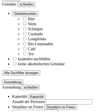
Getränke
schließen
Getränkesorten
Bier
Wein
Schnäpse
Cocktails
Longdrinks
Bio-Limonaden
Café
Tee
kostenlos nachfüllen
keine alkoholischen Getränke
Alle Suchfilter anzeigen
Ausstattung
Ausstattung
schließen
Kapazität
Kapazität
Anzahl der Personen
Sitzplätze im Freien
Sitzplätze im Freien