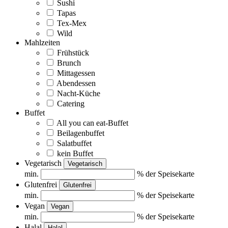
Sushi
Tapas
Tex-Mex
Wild
Mahlzeiten
Frühstück
Brunch
Mittagessen
Abendessen
Nacht-Küche
Catering
Buffet
All you can eat-Buffet
Beilagenbuffet
Salatbuffet
kein Buffet
Vegetarisch
Vegetarisch
min.
% der Speisekarte
Glutenfrei
Glutenfrei
min.
% der Speisekarte
Vegan
Vegan
min.
% der Speisekarte
Halal
Halal