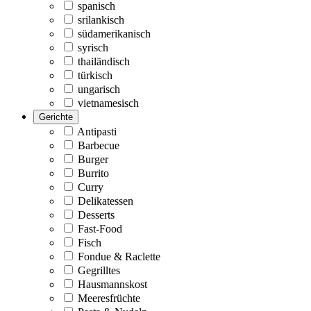
spanisch
srilankisch
südamerikanisch
syrisch
thailändisch
türkisch
ungarisch
vietnamesisch
Gerichte
Antipasti
Barbecue
Burger
Burrito
Curry
Delikatessen
Desserts
Fast-Food
Fisch
Fondue & Raclette
Gegrilltes
Hausmannskost
Meeresfrüchte