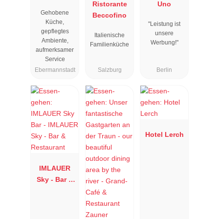
Resengoerg
Ristorante
Uno
Gehobene
"
Beccofino
Küche,
"Leistung ist
gepflegtes
unsere
Italienische
Ambiente,
Werbung!"
Familienküche
aufmerksamer
Service
Ebermannstadt
Salzburg
Berlin
Hotel Lerch
IMLAUER
Sky - Bar &
Restaurant