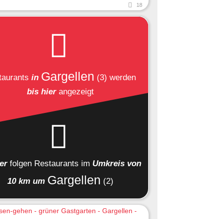
18
Gargellen
taurants
in
(3)
werden
bis hier
angezeigt
ier
folgen
Restaurants
im
Umkreis von
Gargellen
10 km um
(2)