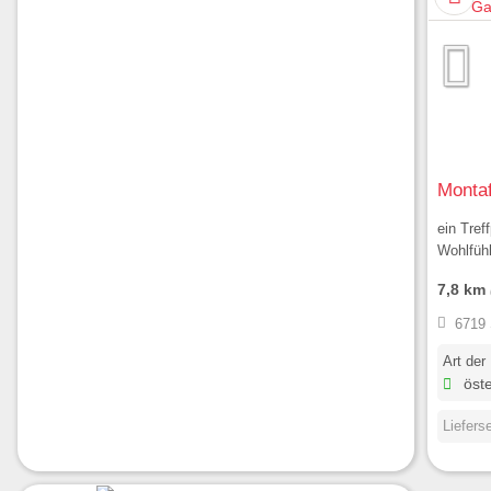
Montaf
ein Tref
Wohlfüh
7,8 km
6719 
Art der
öste
Liefers