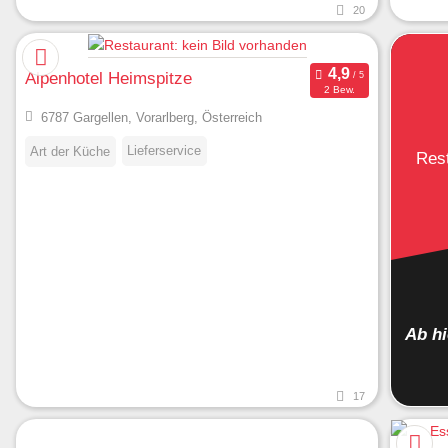
20
Alpenhotel Heimspitze
2 Bew.
6787 Gargellen, Vorarlberg, Österreich
Lieferservice
Art der Küche
Res
Ab h
17