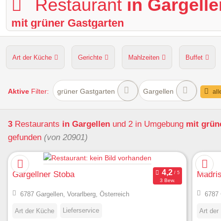
Restaurant
in Gargelle
mit grüner Gastgarten
Art der Küche
Gerichte
Mahlzeiten
Buffet
Hunde erlaubt
Kapazität
Sitzplätze im Freien
Aktive
Filter:
grüner Gastgarten
Gargellen
all
3
Restaurants
in Gargellen
und 2 in Umgebung
mit grün
gefunden
(von 20901)
Gargellner Stoba
Madri
3 Bew.
6787 Gargellen, Vorarlberg, Österreich
6787 
Lieferservice
Art der Küche
Art der