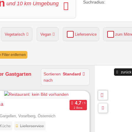
n
Suchradius:
und
10
km Umgebung
Vegetarisch
Vegan
Lieferservice
zum Mit
grüner Gastgarten
Parkplätze verfügbar
e Filter entfernen
zurück
er Gastgarten
Sortieren
Standard
nach
sa
2 Bew.
Gargellen, Vorarlberg, Österreich
 Küche
Lieferservice