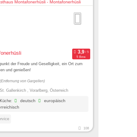
onerhüsli
5 Bew.
fpunkt der Freude und Geselligkeit, ein Ort zum
len und genießen!
(Entfernung von Gargellen)
St. Gallenkirch , Vorarlberg, Österreich
 Küche:
deutsch
europäisch
rreichisch
ervice
108