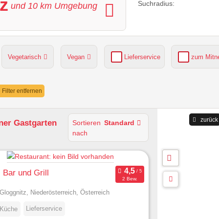
z
Suchradius:
und
10
km Umgebung
Vegetarisch
Vegan
Lieferservice
zum Mit
grüner Gastgarten
Parkplätze verfügbar
e Filter entfernen
zurück
ner Gastgarten
Sortieren
Standard
nach
 Bar und Grill
2 Bew.
Gloggnitz, Niederösterreich, Österreich
Lieferservice
 Küche