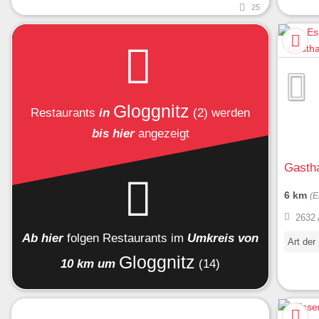
25
Gloggnitz
Restaurants
in
(2)
werden
bis hier
angezeigt
Gastha
6 km
(E
2632 
Ab hier
folgen
Restaurants
im
Umkreis von
Art der
Gloggnitz
10 km um
(14)