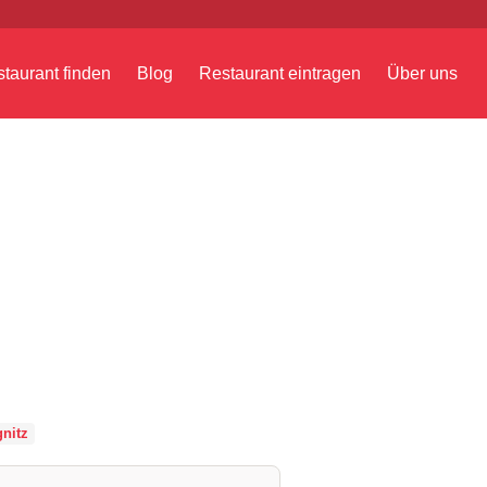
taurant finden
Blog
Restaurant eintragen
Über uns
nitz