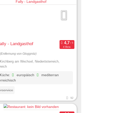
lly - Landgasthof
4 Bew.
(Entfernung von Gloggnitz)
Kirchberg am Wechsel, Niederösterreich,
reich
 Küche:
europäisch
mediterran
rreichisch
erservice
92