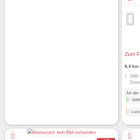
Zum Fa
8,4 km
2880 
Öster
Art der
öste
Lief