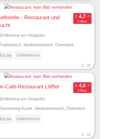
lforelle - Restaurant und
3 Bew.
zucht
(Entfernung von Gloggnitz)
Trattenbach, Niederösterreich, Österreich
Lieferservice
 Küche
20
n-Café-Restaurant Löffler
2 Bew.
(Entfernung von Gloggnitz)
Semmering-Kurort, Niederösterreich, Österreich
Lieferservice
 Küche
16