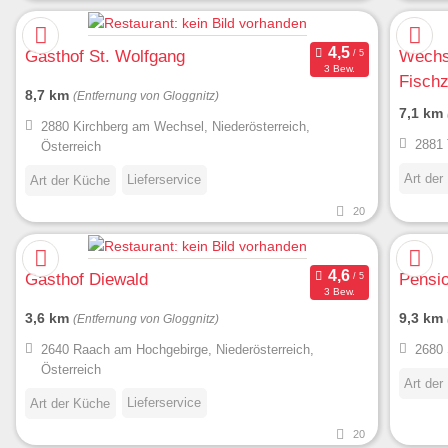
Gasthof St. Wolfgang
Wechse
3 Bew.
Fisch
8,7 km
(Entfernung von Gloggnitz)
7,1 km
2880 Kirchberg am Wechsel, Niederösterreich,
2881 
Österreich
Art der
Lieferservice
Art der Küche
20
Gasthof Diewald
Pensio
3 Bew.
3,6 km
9,3 km
(Entfernung von Gloggnitz)
2640 Raach am Hochgebirge, Niederösterreich,
2680 
Österreich
Art der
Lieferservice
Art der Küche
20