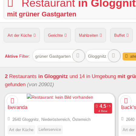
Restaurant
in Gloggnit
mit grüner Gastgarten
Art der Küche
Gerichte
Mahlzeiten
Buffet
Hunde erlaubt
Kapazität
Sitzplätze im Freien
Aktive
Filter:
grüner Gastgarten
Gloggnitz
all
2
Restaurants
in Gloggnitz
und 14 in Umgebung
mit grü
gefunden
(von 20901)
Bevanda
Bäck's
4 Bew.
2640 Gloggnitz, Niederösterreich, Österreich
2640 
Lieferservice
Art der Küche
Art der