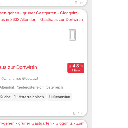
16
us zur Dorfwirtin
4 Bew.
ntfernung von Gloggnitz)
Altendorf, Niederösterreich, Österreich
Lieferservice
 Küche:
österreichisch
106