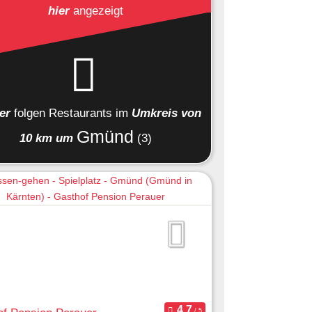
hier
angezeigt
ier
folgen
Restaurants
im
Umkreis von
Gmünd
10 km um
(3)