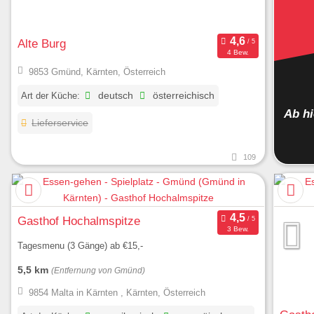
Alte Burg
4 Bew.
9853 Gmünd, Kärnten, Österreich
Art der Küche:
deutsch
österreichisch
Ab h
Lieferservice
109
Gasthof Hochalmspitze
3 Bew.
Tagesmenu (3 Gänge) ab €15,-
5,5 km
(Entfernung von Gmünd)
9854 Malta in Kärnten , Kärnten, Österreich