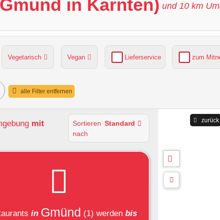
(Gmünd in Kärnten)
und
10
km Um
Vegetarisch
Vegan
Lieferservice
zum Mit
grüner Gastgarten
Parkplätze verfügbar
alle Filter entfernen
zurück
Umgebung
mit
Sortieren
Standard
nach
Gmünd
taurants
in
(1)
werden
bis