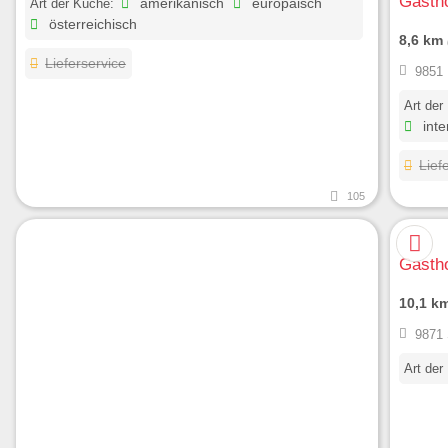
Gasth
Art der Küche:
amerikanisch
europäisch
österreichisch
8,6 km
Lieferservice
9851 
Art der
inte
Lief
105
Gastho
10,1 k
9871 
Art der