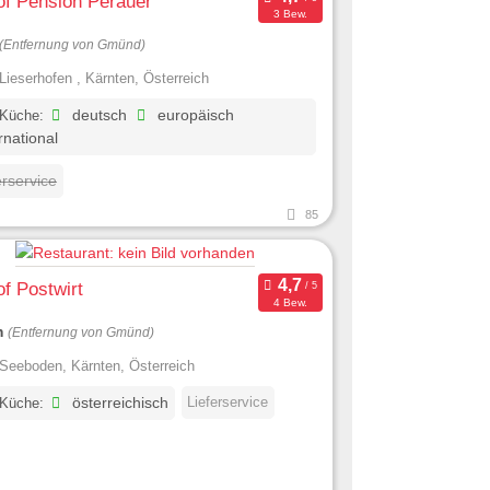
of Pension Perauer
3 Bew.
(Entfernung von Gmünd)
Lieserhofen , Kärnten, Österreich
 Küche:
deutsch
europäisch
rnational
erservice
85
f Postwirt
4 Bew.
m
(Entfernung von Gmünd)
Seeboden, Kärnten, Österreich
Lieferservice
 Küche:
österreichisch