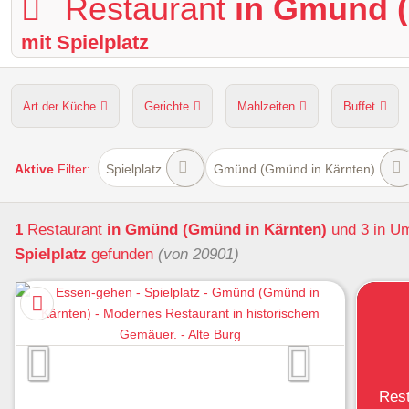
Restaurant
in Gmünd 
mit Spielplatz
Art der Küche
Gerichte
Mahlzeiten
Buffet
Hunde erlaubt
Kapazität
Sitzplätze im Freien
Aktive
Filter:
Spielplatz
Gmünd (Gmünd in Kärnten)
1
Restaurant
in Gmünd (Gmünd in Kärnten)
und 3 in 
Spielplatz
gefunden
(von 20901)
Res