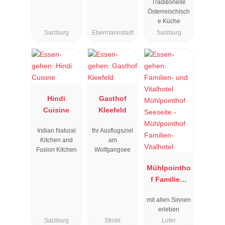
Traditionelle
Österreischisch
e Küche
Salzburg
Ebermannstadt
Salzburg
Hindi
Gasthof
Cuisine
Kleefeld
Indian Natural
Ihr Ausflugsziel
Kitchen and
am
Fusion Kitchen
Wolfgangsee
Mühlpointho
f Familien-
Vitalhotel
mit allen Sinnen
erleben
Salzburg
Strobl
Lofer