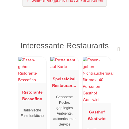
weitere Blogposts und Artikel ansehen
Interessante Restaurants
Speiselokal,
Restaurant "
Ristorante
Resengoerg
Gehobene
Beccofino
"
Küche,
gepflegtes
Italienische
Gasthof
Ambiente,
Familienküche
Wastlwirt
aufmerksamer
Service