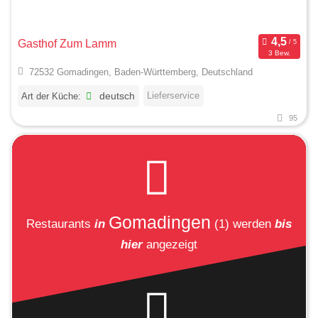
Gasthof Zum Lamm
3 Bew.
72532 Gomadingen, Baden-Württemberg, Deutschland
Lieferservice
Art der Küche:
deutsch
95
Gomadingen
Restaurants
in
(1)
werden
bis
hier
angezeigt