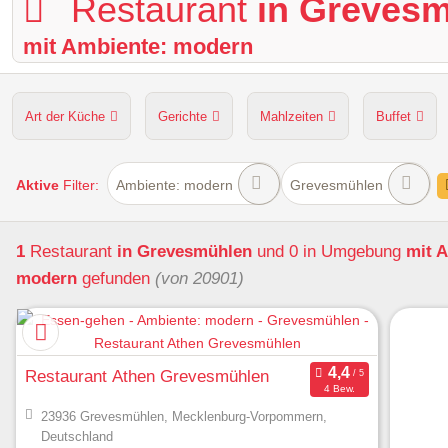
Restaurant
in Greves
mit Ambiente: modern
Art der Küche
Gerichte
Mahlzeiten
Buffet
Hunde erlaubt
Kapazität
Sitzplätze im Freien
Aktive
Filter:
Ambiente: modern
Grevesmühlen
1
Restaurant
in Grevesmühlen
und 0 in Umgebung
mit 
modern
gefunden
(von 20901)
Restaurant Athen Grevesmühlen
4 Bew.
23936 Grevesmühlen, Mecklenburg-Vorpommern,
Deutschland