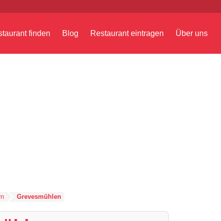
taurant finden
Blog
Restaurant eintragen
Über uns
rn
Grevesmühlen