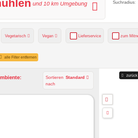
mühlen
Suchradius:
und
10
km Umgebung
Vegetarisch
Vegan
Lieferservice
zum Mit
grüner Gastgarten
Parkplätze verfügbar
alle Filter entfernen
zurück
Ambiente:
Sortieren
Standard
nach