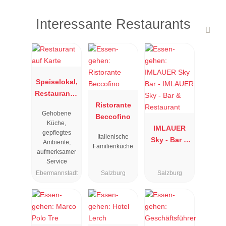
Interessante Restaurants
Speiselokal,
Restaurant "
Resengoerg
Ristorante
Gehobene
"
Beccofino
Küche,
IMLAUER
gepflegtes
Italienische
Sky - Bar &
Ambiente,
Familienküche
Restaurant
aufmerksamer
Service
Ebermannstadt
Salzburg
Salzburg