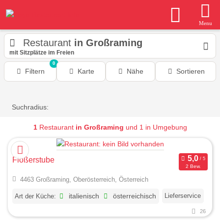
Menu
Restaurant
in Großraming
mit Sitzplätze im Freien
0
Filtern
Karte
Nähe
Sortieren
Suchradius:
1
Restaurant
in Großraming
und 1 in Umgebung
Flößerstube
2 Bew.
4463 Großraming, Oberösterreich, Österreich
Lieferservice
Art der Küche:
italienisch
österreichisch
26