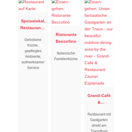
Speiselokal,
Restaurant "
Resengoerg
Ristorante
Gehobene
"
Beccofino
Küche,
gepflegtes
Italienische
Ambiente,
Familienküche
aufmerksamer
Service
Grand-Café
&
Restaurant
Restaurant mit
Zauner
Gastgarten
Esplanade
direkt am
Traunfluss