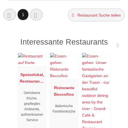
1
Restaurant Suche teilen
Interessante Restaurants
Speiselokal,
Restaurant "
Resengoerg
Ristorante
Gehobene
"
Beccofino
Küche,
gepflegtes
Italienische
Ambiente,
Familienküche
aufmerksamer
Service