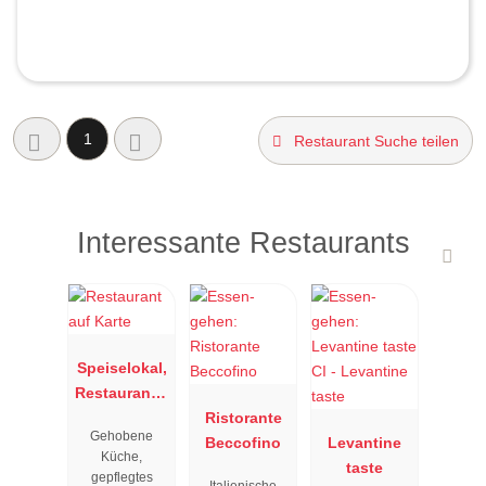
1
Restaurant Suche teilen
Interessante Restaurants
Speiselokal,
Restaurant "
Resengoerg
Ristorante
Gehobene
"
Beccofino
Levantine
Küche,
taste
gepflegtes
Italienische