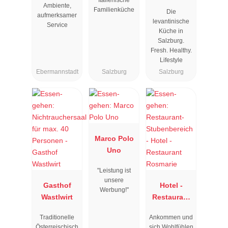
Ambiente,
Familienküche
Die
aufmerksamer
levantinische
Service
Küche in
Salzburg.
Fresh. Healthy.
Lifestyle
Ebermannstadt
Salzburg
Salzburg
Marco Polo
Uno
"Leistung ist
unsere
Gasthof
Hotel -
Werbung!"
Wastlwirt
Restaurant
Rosmarie
Traditionelle
Ankommen und
Österreischisch
sich Wohlfühlen