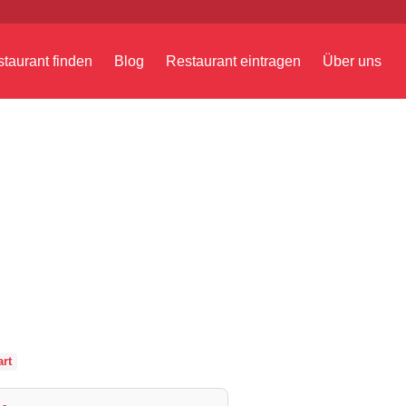
taurant finden
Blog
Restaurant eintragen
Über uns
rt