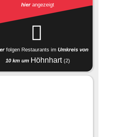
hier
angezeigt
ier
folgen
Restaurants
im
Umkreis von
Höhnhart
10 km um
(2)