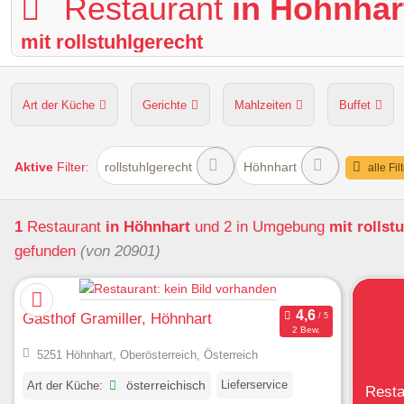
Restaurant
in Höhnhar
mit rollstuhlgerecht
Art der Küche
Gerichte
Mahlzeiten
Buffet
Hunde erlaubt
Kapazität
Sitzplätze im Freien
Aktive
Filter:
rollstuhlgerecht
Höhnhart
alle Fil
1
Restaurant
in Höhnhart
und 2 in Umgebung
mit rollst
gefunden
(von 20901)
Gasthof Gramiller, Höhnhart
2 Bew.
5251 Höhnhart, Oberösterreich, Österreich
Lieferservice
Art der Küche:
österreichisch
Resta