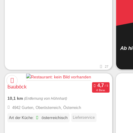
Ab h
27
Bauböck
4 Bew.
10,1 km
(Entfernung von Höhnhart)
4942 Gurten, Oberösterreich, Österreich
Lieferservice
Art der Küche:
österreichisch