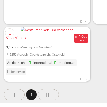
38
Villa Vitalis
1 Bew.
3,1 km
(Entfernung von Höhnhart)
5252 Aspach, Oberösterreich, Österreich
Art der Küche:
international
mediterran
Lieferservice
12
1