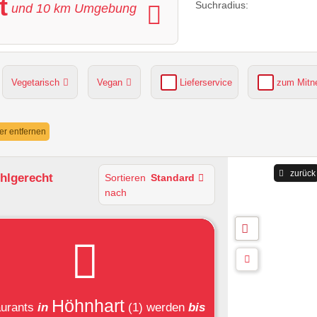
t
Suchradius:
und
10
km Umgebung
Vegetarisch
Vegan
Lieferservice
zum Mit
grüner Gastgarten
Parkplätze verfügbar
ter entfernen
zurück
uhlgerecht
Sortieren
Standard
nach
Höhnhart
urants
in
(1)
werden
bis