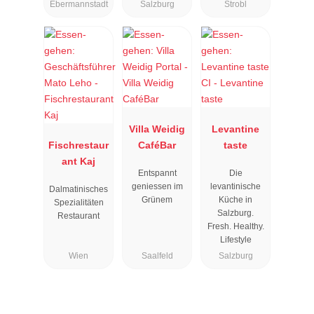
Ebermannstadt
Salzburg
Strobl
Villa Weidig
Levantine
Fischrestaur
CaféBar
taste
ant Kaj
Entspannt
Die
geniessen im
levantinische
Dalmatinisches
Grünem
Küche in
Spezialitäten
Salzburg.
Restaurant
Fresh. Healthy.
Lifestyle
Wien
Saalfeld
Salzburg