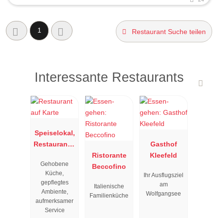
1
Restaurant Suche teilen
Interessante Restaurants
Speiselokal,
Restaurant "
Gasthof
Resengoerg
Ristorante
Kleefeld
Gehobene
"
Beccofino
Küche,
Ihr Ausflugsziel
gepflegtes
am
Italienische
Ambiente,
Wolfgangsee
Familienküche
aufmerksamer
Service