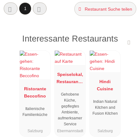
1
Restaurant Suche teilen
Interessante Restaurants
Speiselokal,
Restaurant "
Hindi
Ristorante
Resengoerg
Cuisine
Gehobene
Beccofino
"
Küche,
Indian Natural
gepflegtes
Kitchen and
Italienische
Ambiente,
Fusion Kitchen
Familienküche
aufmerksamer
Service
Salzburg
Ebermannstadt
Salzburg