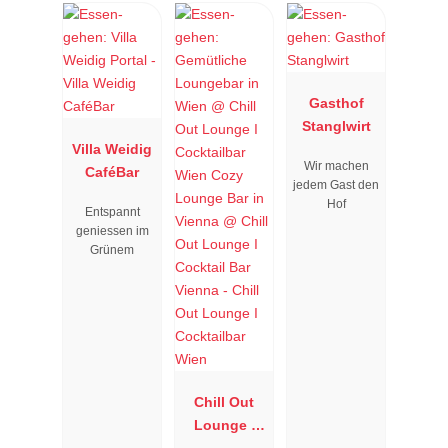
Gasthof
Stanglwirt
Villa Weidig
Wir machen
CaféBar
jedem Gast den
Hof
Entspannt
geniessen im
Grünem
Chill Out
Lounge I
Cocktailbar