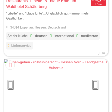
Restaurants "Libelle" & "blaue Ente" im
1 Bew.
Waldhotel Schäferberg
"Libelle" und "blaue Ente"...Unglaublich gut - immer mehr
Gastlichkeit
34314 Espenau, Hessen, Deutschland
Art der Küche:
deutsch
international
mediterran
Lieferservice
96