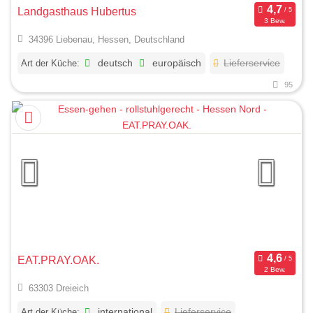
Landgasthaus Hubertus
3 Bew.
34396 Liebenau, Hessen, Deutschland
Art der Küche:
deutsch
europäisch
Lieferservice
95
EAT.PRAY.OAK.
2 Bew.
63303 Dreieich
Art der Küche:
international
Lieferservice