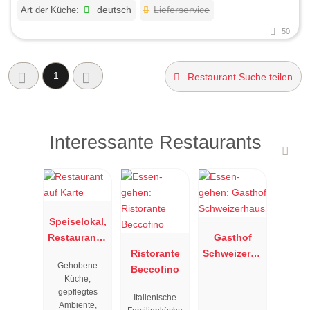
Art der Küche:
deutsch
Lieferservice
50
1
Restaurant Suche teilen
Interessante Restaurants
Speiselokal,
Restaurant "
Gasthof
Resengoerg
Ristorante
Schweizerha
Gehobene
"
Beccofino
us
Küche,
gepflegtes
Italienische
Ambiente,