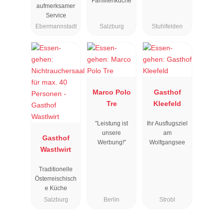
Familienküche
aufmerksamer
Service
Ebermannstadt
Salzburg
Stuhlfelden
Marco Polo
Gasthof
Tre
Kleefeld
"Leistung ist
Ihr Ausflugsziel
unsere
am
Gasthof
Werbung!"
Wolfgangsee
Wastlwirt
Traditionelle
Österreischisch
e Küche
Salzburg
Berlin
Strobl