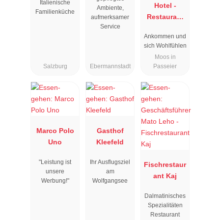
Italienische
Hotel -
Ambiente,
Familienküche
Restaurant
aufmerksamer
Service
Rosmarie
Ankommen und
sich Wohlfühlen
Moos in
Salzburg
Ebermannstadt
Passeier
Marco Polo
Gasthof
Uno
Kleefeld
"Leistung ist
Ihr Ausflugsziel
Fischrestaur
unsere
am
ant Kaj
Werbung!"
Wolfgangsee
Dalmatinisches
Spezialitäten
Restaurant