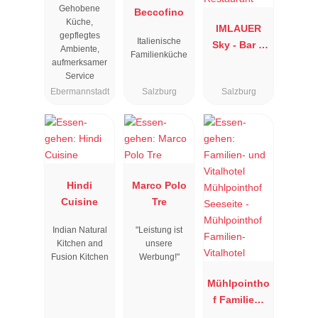
Gehobene
"
Beccofino
Küche,
IMLAUER
gepflegtes
Italienische
Sky - Bar &
Ambiente,
Familienküche
Restaurant
aufmerksamer
Service
Ebermannstadt
Salzburg
Salzburg
Hindi
Marco Polo
Cuisine
Tre
Indian Natural
"Leistung ist
Kitchen and
unsere
Fusion Kitchen
Werbung!"
Mühlpointho
f Familien-
Vitalhotel