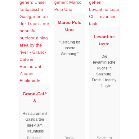
Marco Polo
Uno
Levantine
"Leistung ist
taste
unsere
Werbung!"
Die
levantinische
Küche in
Salzburg.
Fresh. Healthy.
Lifestyle
Grand-Café
&
Restaurant
Restaurant mit
Zauner
Gastgarten
Esplanade
direkt am
Traunfluss
Bad Ischl
Berlin
Salzburg