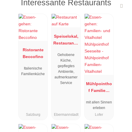
Interessante Restaurants
Speiselokal,
Restaurant "
Ristorante
Resengoerg
Gehobene
Beccofino
"
Küche,
gepflegtes
Italienische
Ambiente,
Familienküche
aufmerksamer
Service
Mühlpointho
f Familien-
Vitalhotel
mit allen Sinnen
erleben
Salzburg
Ebermannstadt
Lofer