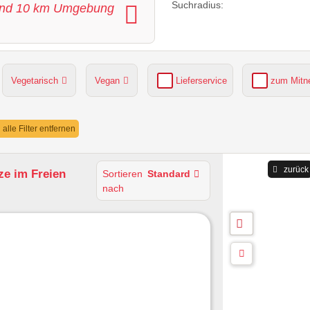
Suchradius:
nd
10
km Umgebung
Vegetarisch
Vegan
Lieferservice
zum Mit
grüner Gastgarten
Parkplätze verfügbar
alle Filter entfernen
zurück
ze im Freien
Sortieren
Standard
nach