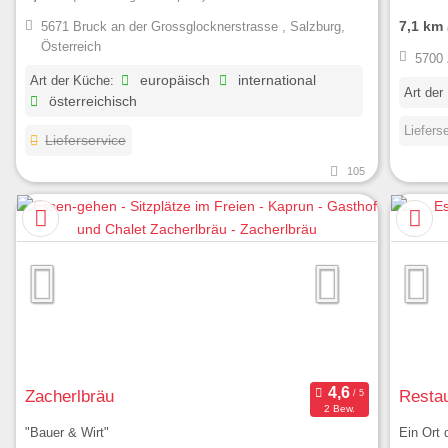
7,1 km
5671 Bruck an der Grossglocknerstrasse , Salzburg,
Österreich
5700 
Art der Küche:
europäisch
international
Art der
österreichisch
Liefers
Lieferservice
105
Zacherlbräu
Restau
2 Bew.
"Bauer & Wirt"
Ein Ort