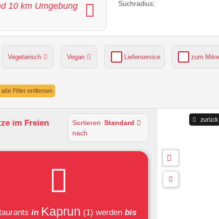
Suchradius:
nd
10
km Umgebung
Vegetarisch
Vegan
Lieferservice
zum Mit
grüner Gastgarten
Parkplätze verfügbar
alle Filter entfernen
zurück
tze im Freien
Sortieren
Standard
nach
Kaprun
taurants
in
(1)
werden
bis