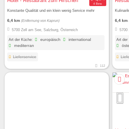
Hotel - Restaurant zum Hirschen
Restau
4 Bew.
Konstante Qualität und ein klein wenig Service mehr
Kulinari
6,4 km
6,4 km
(Entfernung von Kaprun)
5700 Zell am See, Salzburg, Österreich
5700 
Art der Küche:
europäisch
international
Art der
mediterran
öste
Lieferservice
Lief
112