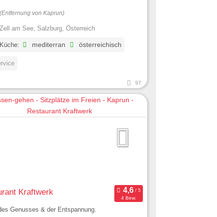
(Entfernung von Kaprun)
Zell am See, Salzburg, Österreich
 Küche:
mediterran
österreichisch
ervice
97
rant Kraftwerk
4 Bew.
 des Genusses & der Entspannung.