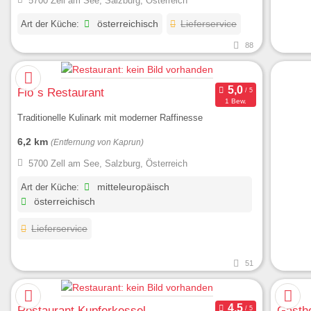
5700 Zell am See, Salzburg, Österreich
Art der Küche:
österreichisch
Lieferservice
88
Flo´s Restaurant
1 Bew.
Traditionelle Kulinark mit moderner Raffinesse
6,2 km
(Entfernung von Kaprun)
5700 Zell am See, Salzburg, Österreich
Art der Küche:
mitteleuropäisch
österreichisch
Lieferservice
51
Restaurant Kupferkessel
Gastho