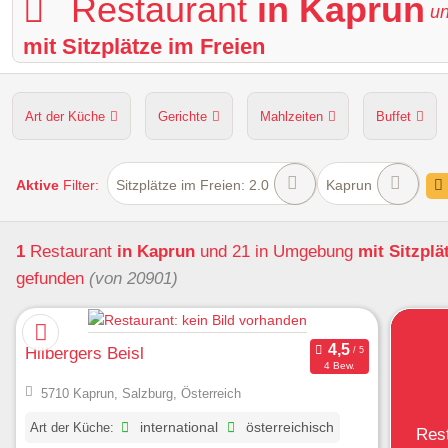
Restaurant
in Kaprun
u
mit Sitzplätze im Freien
Art der Küche
Gerichte
Mahlzeiten
Buffet
Hunde erlaubt
Kapazität
Sitzplätze im Freien
Aktive
Filter:
Sitzplätze im Freien: 2.0
Kaprun
1
Restaurant
in Kaprun
und 21 in Umgebung
mit Sitzplä
gefunden
(von 20901)
Hilbergers Beisl
4 Bew.
5710 Kaprun, Salzburg, Österreich
Art der Küche:
international
österreichisch
Res