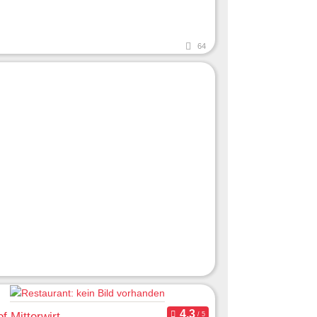
64
f Mitterwirt