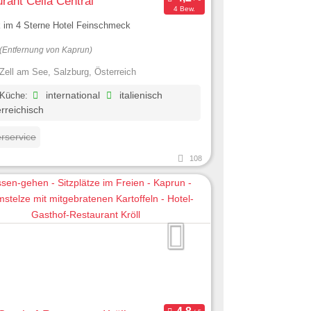
rant Cella Central
4 Bew.
k im 4 Sterne Hotel Feinschmeck
(Entfernung von Kaprun)
Zell am See, Salzburg, Österreich
 Küche:
international
italienisch
rreichisch
erservice
108