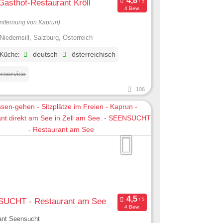
Gasthof-Restaurant Kröll
4 Bew.
ntfernung von Kaprun)
Niedernsill, Salzburg, Österreich
 Küche:
deutsch
österreichisch
erservice
106
UCHT - Restaurant am See
4 Bew.
ant Seensucht