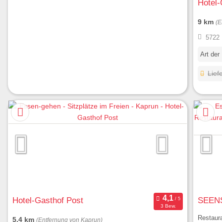
Hotel-
9 km
(E
5722 
Art der
Lief
Hotel-Gasthof Post
SEENS
3 Bew.
Restaur
5,4 km
(Entfernung von Kaprun)