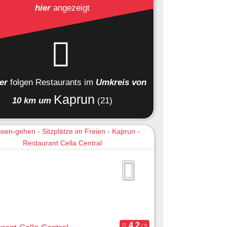
hier
angezeigt
ier
folgen
Restaurants
im
Umkreis von
Kaprun
10 km um
(21)