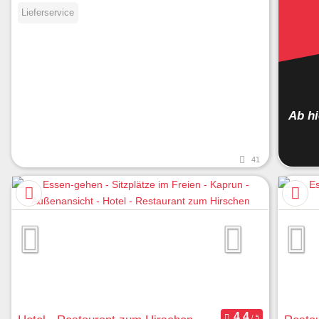
Lieferservice
Ab h
41