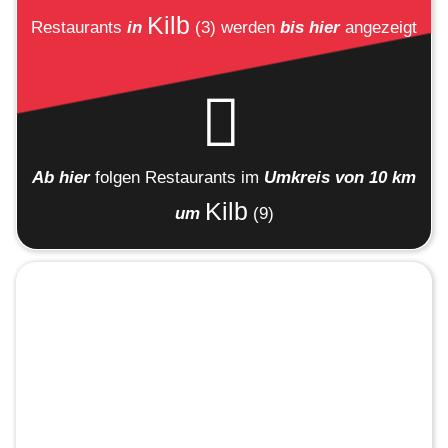
Kilb
Restaurants
in
(3)
werden
bis hier
angezeigt
Ab hier
folgen
Restaurants
im
Umkreis von 10 km
Kilb
um
(9)