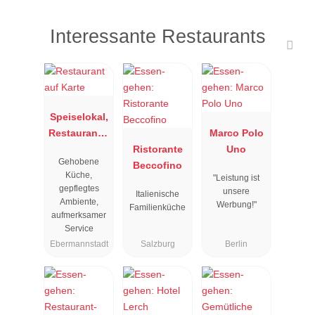
Interessante Restaurants
Speiselokal,
Restaurant "
Marco Polo
Resengoerg
Ristorante
Uno
Gehobene
"
Beccofino
Küche,
"Leistung ist
gepflegtes
unsere
Italienische
Ambiente,
Werbung!"
Familienküche
aufmerksamer
Service
Ebermannstadt
Salzburg
Berlin