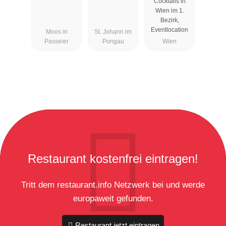
Cocktails in
Wien im 1.
Bezirk,
Eventlocation
Moos in
St. Johann im
Passeier
Pongau
Wien
Restaurant kostenfrei eintragen!
Tritt dem restaurant.info Netzwerk bei und werde
europaweit gefunden.
Restaurant jetzt eintragen