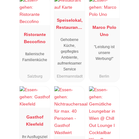
Speiselokal,
Restaurant "
Marco Polo
Ristorante
Resengoerg
Uno
Gehobene
Beccofino
"
Küche,
"Leistung ist
gepflegtes
unsere
Italienische
Ambiente,
Werbung!"
Familienküche
aufmerksamer
Service
Salzburg
Ebermannstadt
Berlin
Gasthof
Kleefeld
Ihr Ausflugsziel