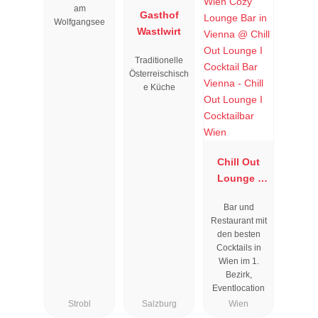
am
Gasthof
Wolfgangsee
Wastlwirt
Traditionelle
Österreischisch
e Küche
Chill Out
Lounge I
Cocktailbar
Bar und
Wien
Restaurant mit
den besten
Cocktails in
Wien im 1.
Bezirk,
Eventlocation
Strobl
Salzburg
Wien